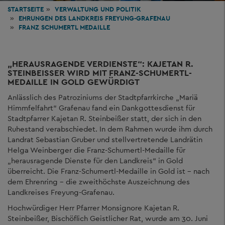
STARTSEITE
VERWALTUNG
UND POLITIK
EHRUNGEN DES LANDKREIS FREYUNG-GRAFENAU
FRANZ SCHUMERTL MEDAILLE
„HERAUSRAGENDE VERDIENSTE“: KAJETAN R.
STEINBEISSER WIRD MIT FRANZ-SCHUMERTL-M
EDAILLE IN GOLD GEWÜRDIGT
Anlässlich des Patroziniums der Stadtpfarrkirche „Mariä
Himmfelfahrt“ Grafenau fand ein Dankgottesdienst für
Stadtpfarrer Kajetan R. Steinbeißer statt, der sich in den
Ruhestand verabschiedet. In dem Rahmen wurde ihm durch
Landrat Sebastian Gruber und stellvertretende Landrätin
Helga Weinberger die Franz-Schumertl-Medaille für
„herausragende Dienste für den Landkreis“ in Gold
überreicht. Die Franz-Schumertl-Medaille in Gold ist – nach
dem Ehrenring – die zweithöchste Auszeichnung des
Landkreises Freyung-Grafenau.
Hochwürdiger Herr Pfarrer Monsignore Kajetan R.
Steinbeißer, Bischöflich Geistlicher Rat, wurde am 30. Juni