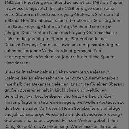
1984 zum Priester geweiht und zunächst bis 1988 als Kaplan
in Zwiesel eingesetzt. Im Jahr 1988 erfolgte dann seine
erste Station im Landkreis Freyung-Grafenau. Seit dem Jahr
1988 ist Herr Steinbeißer ununterbrochen als Seelsorger im
Landkreis Freyung-Grafenau tätig. Während seiner 36-
jährigen Dienstzeit im Landkreis Freyung-Grafenau hat er
sich um die jeweiligen Pfarreien, Pfarrverbände, das
Dekanat Freyung-Grafenau sowie um die gesamte Region
auf herausragende Weise verdient gemacht. Sein
seelsorgerisches Wirken hat jederzeit deutliche Spuren
hinterlassen.
„Gerade in seiner Zeit als Dekan war Herrn Kajetan R.
Steinbeißer an einer sehr an einer guten Zusammenarbeit
innerhalb des Dekanats gelegen. Er sorgte für einen überaus
großen Zusammenhalt in kirchlichen und weltlichen
Bereichen, war Brückenbauer und Netzwerker. Darüber
hinaus pflegte er stets einen regen, wertvollen Austausch zu
den kommunalen Vertretern. Herrn Steinbeißers vielfältige
und jahrzehntelange Verdienste um den Landkreis Freyung-
Grafenau sind herausragend. Für sein Wirken gebührt ihm
Dank, Respekt und Anerkennung. Wir wünschen ihm alles