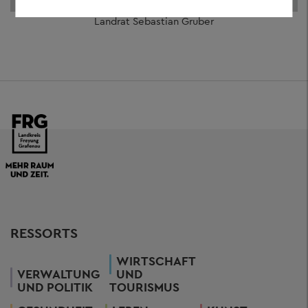
Landrat Sebastian Gruber
RESSORTS
WIRTSCHAFT
VERWALTUNG
UND
UND POLITIK
TOURISMUS