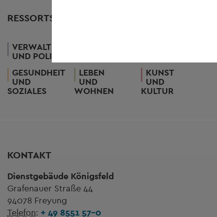
RESSORTS
WIRTSCHAFT
VERWALTUNG
UND
UND POLITIK
TOURISMUS
GESUNDHEIT
LEBEN
KUNST
UND
UND
UND
SOZIALES
WOHNEN
KULTUR
KONTAKT
Dienstgebäude Königsfeld
Grafenauer Straße 44
94078 Freyung
Telefon:
+ 49 8551 57-0