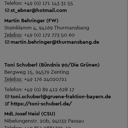
Telefon: +49 (0) 171 143 31 55
st_ebner@hotmail.com
Martin Behringer (FW)
Steinklamm 4, 94169 Thurmansbang
Telefon:
+49 (0) 172 773 50 60
martin.behringer
@
thurmansbang.de
Toni Schuberl (Bündnis 90/Die Grünen)
Bergweg 15, 94579 Zenting
Telefon:
+49 176 24020721
Telefon: +49 (0) 89 412 628 17
toni.schuberl
@
gruene-fraktion-bayern.de
https://toni-schuberl.de/
MdL Josef Heisl (CSU)
Nibelungenstr. 20b, 94032 Passau
Telefon:
+49 851 9881732-12