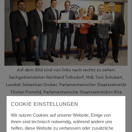
Auf dem Bild sind von links nach rechts zu sehen:
Sachgebietsleiter Reinhard Tolksdorf, MdL Toni Schuberl,
Landrat Sebastian Gruber, Parlamentarischer Staatssekretär
Florian Pronold, Parlamentarische Staatssekretärin Rita
Hagl-Kehl, Klimaschutzmanagerin Verena Holzbauer, MdL
COOKIE EINSTELLUNGEN
Christian Flisek, Abteilungsleiter Siegfried Wilhelm.
(Foto: LRA)
Wir nutzen Cookies auf unserer Website. Einige von
ihnen sind technisch notwendig, während andere uns
helfen, diese Website zu verbessern oder zusätzliche