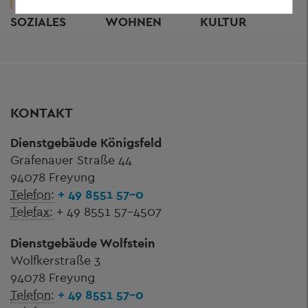
UND
UND
UND
SOZIALES
WOHNEN
KULTUR
KONTAKT
Dienstgebäude Königsfeld
Grafenauer Straße 44
94078 Freyung
Telefon:
+ 49 8551 57-0
Telefax:
+ 49 8551 57-4507
Dienstgebäude Wolfstein
Wolfkerstraße 3
94078 Freyung
Telefon:
+ 49 8551 57-0