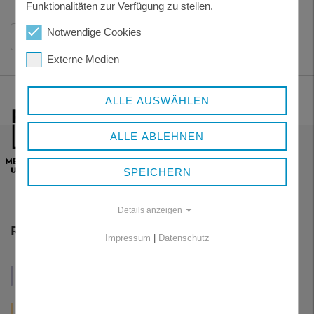
Funktionalitäten zur Verfügung zu stellen.
Notwendige Cookies
Zurück
Externe Medien
ALLE AUSWÄHLEN
ALLE ABLEHNEN
SPEICHERN
Details anzeigen
RESSORTS
Impressum
|
Datenschutz
WIRTSCHAFT
VERWALTUNG
UND
UND POLITIK
TOURISMUS
GESUNDHEIT
LEBEN
KUNST