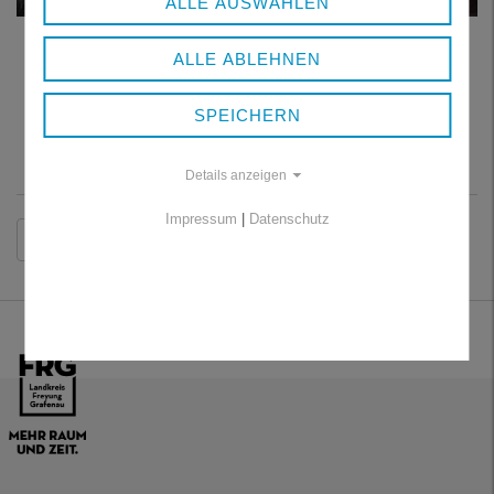
ALLE AUSWÄHLEN
Bei der informativen Stadtführung durch die Westernstadt
Pullman City und bei spannenden Shows erlebten die
ALLE ABLEHNEN
Pflegefamilien einen abwechslungsreichen Ausflugstag.
Foto: Landratsamt Freyung-Grafenau
SPEICHERN
Details anzeigen
Impressum
|
Datenschutz
Zurück