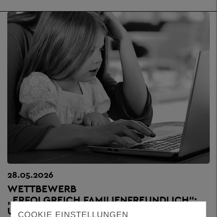
28.05.2026
WETTBEWERB
„ERFOLGREICH.FAMILIENFREUNDLICH“:
UNTERNEHMEN AUS DEM LANDKREIS ZUR
COOKIE EINSTELLUNGEN