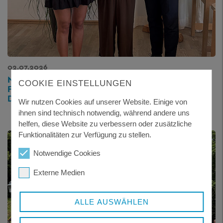
02.07.2026
NEUES SPRACHTANDEM-PROJEKT IM LANDKREIS
COOKIE EINSTELLUNGEN
FÖRDERT BEGEGNUNGEN, INTEGRATION UND
DEN AUSTAUSCH IM ALLTAG
Wir nutzen Cookies auf unserer Website. Einige von
ihnen sind technisch notwendig, während andere uns
helfen, diese Website zu verbessern oder zusätzliche
Funktionalitäten zur Verfügung zu stellen.
Notwendige Cookies
Externe Medien
ALLE AUSWÄHLEN