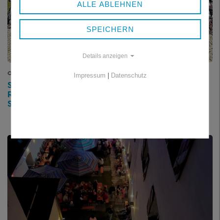
ALLE ABLEHNEN
SPEICHERN
Details anzeigen
02.07.2026
Impressum
|
Datenschutz
SONNE STATT GEWITTER: FEIERABEND-
RADLTOUR BRINGT GENERATIONEN BEI BESTEM
SOMMERWETTER ZUSAMMEN