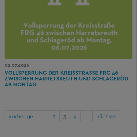
02.07.2026
VOLLSPERRUNG DER KREISSTRASSE FRG 46 Z
WISCHEN HARRETSREUTH UND SCHLAGERÖD A
B MONTAG
vorherige
…
2
3
4
…
nächste