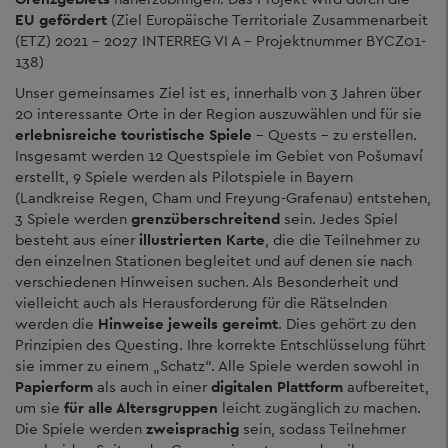
EU gefördert
(Ziel Europäische Territoriale Zusammenarbeit
(ETZ) 2021 – 2027 INTERREG VI A – Projektnummer BYCZ01-
138)
Unser gemeinsames Ziel ist es, innerhalb von 3 Jahren über
20 interessante Orte in der Region auszuwählen und für sie
erlebnisreiche touristische Spiele
– Quests – zu erstellen.
Insgesamt werden 12 Questspiele im Gebiet von Pošumaví
erstellt, 9 Spiele werden als Pilotspiele in Bayern
(Landkreise Regen, Cham und Freyung-Grafenau) entstehen,
3 Spiele werden
grenzüberschreitend
sein. Jedes Spiel
besteht aus einer
illustrierten Karte
, die die Teilnehmer zu
den einzelnen Stationen begleitet und auf denen sie nach
verschiedenen Hinweisen suchen. Als Besonderheit und
vielleicht auch als Herausforderung für die Rätselnden
werden die
Hinweise jeweils gereimt
. Dies gehört zu den
Prinzipien des Questing. Ihre korrekte Entschlüsselung führt
sie immer zu einem „Schatz“. Alle Spiele werden sowohl in
Papierform
als auch in einer
digitalen Plattform
aufbereitet,
um sie
für alle Altersgruppen
leicht zugänglich zu machen.
Die Spiele werden
zweisprachig
sein, sodass Teilnehmer