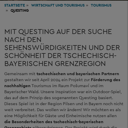
STARTSEITE
WIRTSCHAFT
UND TOURISMUS
TOURISMUS
QUESTING
MIT QUESTING AUF DER SUCHE
NACH DEN
SEHENSWÜRDIGKEITEN UND DER
SCHÖNHEIT DER TSCHECHISCH-
BAYERISCHEN GRENZREGION
Gemeinsam mit
tschechischen und bayerischen Partnern
gestalten wir seit April 2024 ein Projekt zur
Förderung des
nachhaltigen
Tourismus im Raum Pošumaví und im
Bayerischer Wald. Unsere Inspiration war ein Outdoor-Spiel,
das auf dem Prinzip des sogenannten Questing basiert.
Dieses Spiel ist in der Region Pilsen und in Bayern noch nicht
weit verbreitet. Das wollen wir ändern! Wir möchten es als
eine Möglichkeit für Gäste und Einheimische nutzen allen
die Besonderheiten des tschechisch-bayerischen
Grenzgebiets
näherzubringen. Das Projekt wird durch die