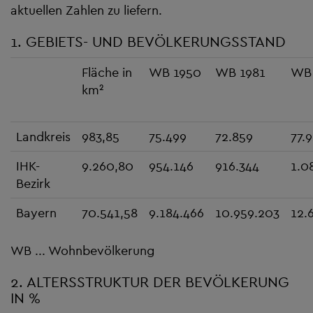
aktuellen Zahlen zu liefern.
1. GEBIETS- UND BEVÖLKERUNGSSTAND
Fläche in
WB 1950
WB 1981
WB
km²
Landkreis
983,85
75.499
72.859
77.
IHK-
9.260,80
954.146
916.344
1.0
Bezirk
Bayern
70.541,58
9.184.466
10.959.203
12.
WB ... Wohnbevölkerung
2. ALTERSSTRUKTUR DER BEVÖLKERUNG
IN %