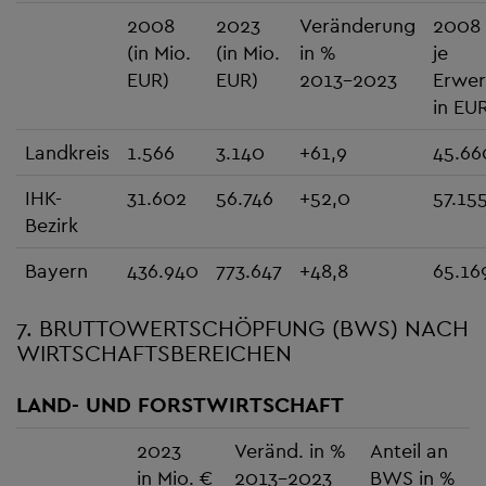
2008
2023
Veränderung
2008
(in Mio.
(in Mio.
in %
je
EUR)
EUR)
2013-2023
Erwer
in EU
Landkreis
1.566
3.140
+61,9
45.66
IHK-
31.602
56.746
+52,0
57.15
Bezirk
Bayern
436.940
773.647
+48,8
65.16
7. BRUTTOWERTSCHÖPFUNG (BWS) NACH
WIRTSCHAFTSBEREICHEN
LAND- UND FORSTWIRTSCHAFT
2023
Veränd. in %
Anteil an
in Mio. €
2013-2023
BWS in %