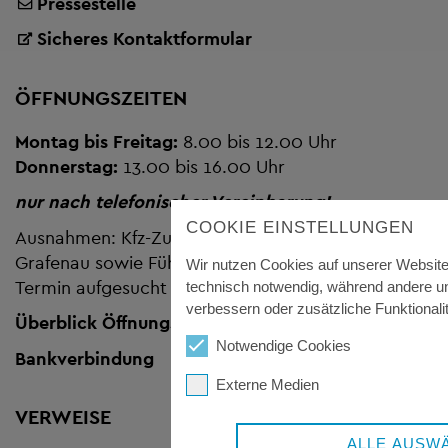
Pressestelle
Sicheres Kontaktformular
ÖFFNUNGSZEITEN
Montag bis Freitag:
8.00 bis 12.00 Uhr
Donnerstag:
13.00 bis 16.00 Uhr
nur nach telefonischer Vereinbarung!
COOKIE EINSTELLUNGEN
Ausnahmen: Kfz-Zulassungsstellen Freyung und
Grafenau sowie Führerscheinstelle kann auch ohne
Wir nutzen Cookies auf unserer Website.
Termin aufgesucht werden
technisch notwendig, während andere un
verbessern oder zusätzliche Funktionalit
Überblick Öffnungszeiten
und Anschriften
Notwendige Cookies
Bankverbindung
Externe Medien
VERWEISE
ALLE AUSW