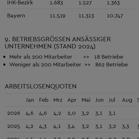
IHK-Bezirk
1.683
1.527
1.363
Bayern
11.519
11.313
10.747
9. BETRIEBSGRÖSSEN ANSÄSSIGER U
NTERNEHMEN (STAND 2024)
Mehr als 200 Mitarbeiter >> 18 Betriebe
Weniger als 200 Mitarbeiter >> 862 Betriebe
ARBEITSLOSENQUOTEN
Jan
Feb
Mrz
Apr
Mai
Jun
Jul
Aug
2026
4,6
4,6
4,2
2,0
3,2
3,1
3,1
2025
4,2
4,3
4,1
3,4
3,2
3,1
3,2
3,3
2024
4,5
4,4
3,7
2,9
2,6
2,5
2,7
3,0