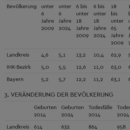
Bevölkerung
unter
unter
6 bis
6 bis
18
6
6
unter
unter
bis
Jahre
Jahre
18
18
unter
2009
2024
Jahre
Jahre
65
2009
2024
Jahre
2009
Landkreis
4,6
5,1
13,2
10,4
62,9
IHK-Bezirk
5,0
5,5
12,6
11,0
63,0
Bayern
5,2
5,7
12,2
11,2
63,1
3. VERÄNDERUNG DER BEVÖLKERUNG
Geburten
Geburten
Todesfälle
Todes
2014
2024
2014
2024
Landkreis
614
632
864
958