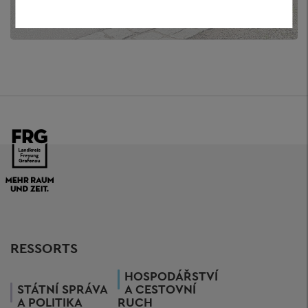
[Translate to Tschechisch:] Mobilitätszentrale /
ÖPNV
RESSORTS
HOSPODÁŘSTVÍ
STÁTNÍ SPRÁVA
A CESTOVNÍ
A POLITIKA
RUCH