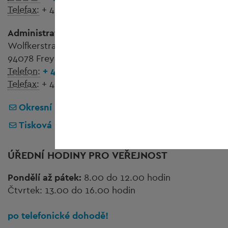
Telefax:
+ 49 8551 57-244
Administrativní budova
Wolfstein
Wolfkerstraße 3
94078 Freyung
Telefon:
+ 49 8551 57-0
Telefax:
+ 49 8551 57-252
Okresní úřad Freyung-Grafenau
Tisková kancelář
ÚŘEDNÍ HODINY PRO VEŘEJNOST
Pondělí až pátek:
8.00 do 12.00 hodin
Čtvrtek: 13.00 do 16.00 hodin
po telefonické dohodě!