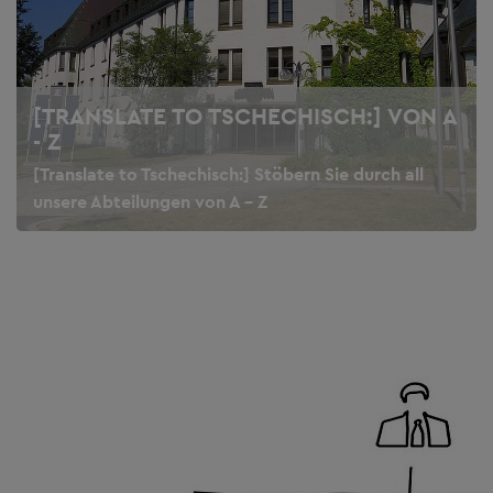
[TRANSLATE TO TSCHECHISCH:] VON A
- Z
[Translate to Tschechisch:] Stöbern Sie durch all
unsere Abteilungen von A - Z