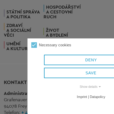
HOSPODÁŘSTVÍ
STÁTNÍ SPRÁVA
A CESTOVNÍ
A POLITIKA
RUCH
ZDRAVÍ
A SOCIÁLNÍ
ŽIVOT
VĚCI
A BYDLENÍ
UMĚNÍ
Necessary cookies
A KULTURA
DENY
SAVE
KONTAKT
Show details
Administrativní budova
Königsfeld
Imprint | Datapolicy
Grafenauer Straße 44
94078 Freyung
Telefon:
+ 49 8551 57-0