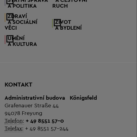
A POLITIKA
RUCH
ZDRAVÍ
A SOCIÁLNÍ
ŽIVOT
VĚCI
A BYDLENÍ
UMĚNÍ
A KULTURA
KONTAKT
Administrativní budova
Königsfeld
Grafenauer Straße 44
94078 Freyung
Telefon:
+ 49 8551 57-0
Telefax:
+ 49 8551 57-244