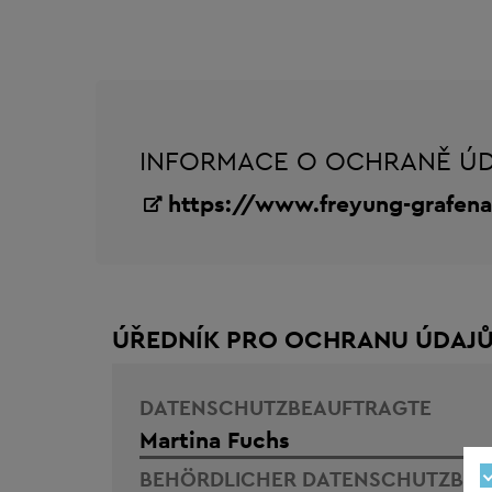
INFORMACE O OCHRANĚ ÚD
https://www.freyung-grafen
ÚŘEDNÍK PRO OCHRANU ÚDAJ
DATENSCHUTZBEAUFTRAGTE
Martina Fuchs
BEHÖRDLICHER DATENSCHUTZBEA