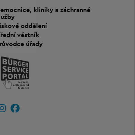
emocnice, kliniky a záchranné
lužby
iskové oddělení
řední věstník
růvodce úřady