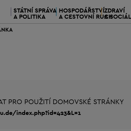
STÁTNÍ SPRÁVA
HOSPODÁŘSTVÍ
ZDRAVÍ
A POLITIKA
A CESTOVNÍ RUCH
A SOCIÁL
ÁNKA
AT PRO POUŽITÍ DOMOVSKÉ STRÁNKY
au.de/index.php?id=423&L=1