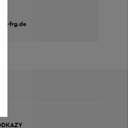
eis-frg.de
ODKAZY