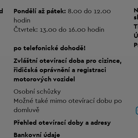
N
d
Pondělí až pátek:
8.00 do 12.00
s
hodin
T
Čtvrtek: 13.00 do 16.00 hodin
Ú
P
po telefonické dohodě!
Zvláštní otevírací doba pro cizince,
řidičská oprávnění a registraci
motorových vozidel
Osobní schůzky
Možné také mimo otevírací dobu po
domluvě
Přehled otevírací doby a adresy
Bankovní údaje