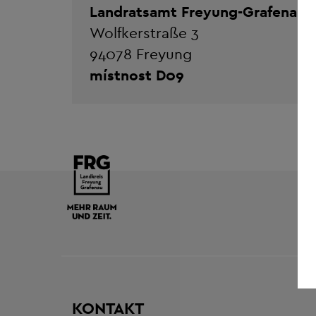
Landratsamt Freyung-Grafenau
Wolfkerstraße 3
94078 Freyung
místnost D09
KONTAKT