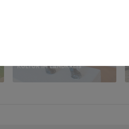
[TRANSLATE TO TSCHECHISCH:]
KULTUR IM LANDKREIS