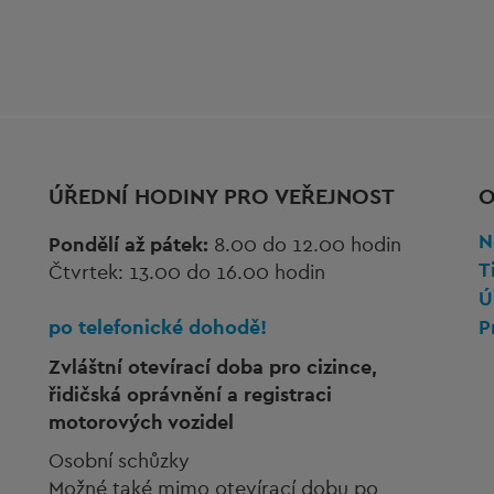
ÚŘEDNÍ HODINY PRO VEŘEJNOST
O
N
Pondělí až pátek:
8.00 do 12.00 hodin
T
Čtvrtek: 13.00 do 16.00 hodin
Ú
po telefonické dohodě!
P
Zvláštní otevírací doba pro cizince,
řidičská oprávnění a registraci
motorových vozidel
Osobní schůzky
Možné také mimo otevírací dobu po