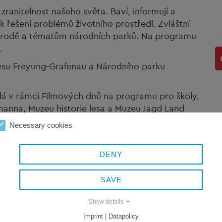
zranitelnost našeho světa. Baví, informují a
k řešení problémů životního prostředí. Zvláštní
řírodě a tématům národních parků. Na programu
.
esu Freyung-Grafenau a Národního parku
dá v rámci Filmových dnů na programu pro školy,
anna, Muzeu historie lesa a Muzeu Jagd Land
Necessary cookies
DENY
SAVE
Show details
Imprint | Datapolicy