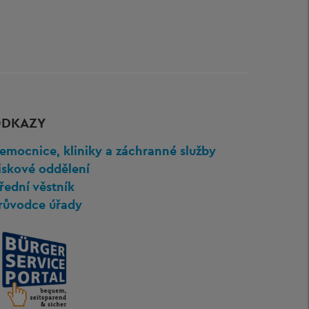
DKAZY
emocnice, kliniky a záchranné služby
iskové oddělení
řední věstník
růvodce úřady