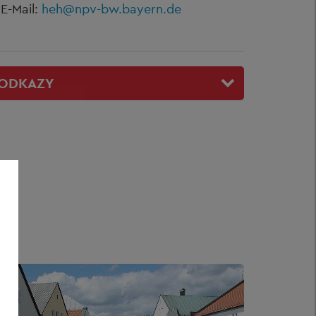
E-Mail:
heh@npv-bw.bayern.de
ODKAZY