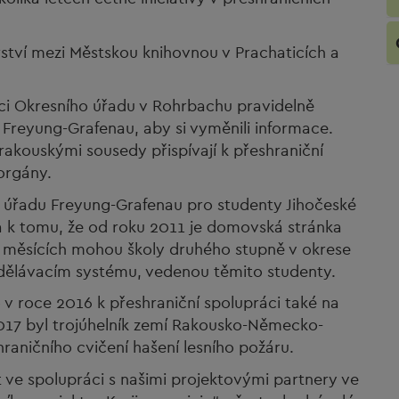
erství mezi Městskou knihovnou v Prachaticích a
ci Okresního úřadu v Rohrbachu pravidelně
 Freyung-Grafenau, aby si vyměnili informace.
akouskými sousedy přispívají k přeshraniční
orgány.
 úřadu Freyung-Grafenau pro studenty Jihočeské
la k tomu, že od roku 2011 je domovská stránka
ích měsících mohou školy druhého stupně v okrese
dělávacím systému, vedenou těmito studenty.
 v roce 2016 k přeshraniční spolupráci také na
 2017 byl trojúhelník zemí Rakousko-Německo-
raničního cvičení hašení lesního požáru.
 ve spolupráci s našimi projektovými partnery ve