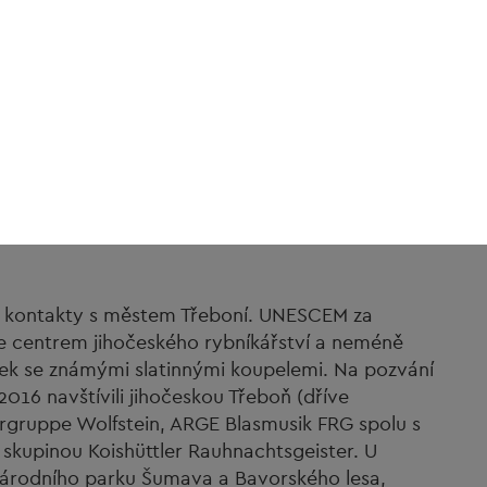
okrese Freyung-Grafenau iniciativu „Dobré
uje na úrovni evropského regionu Dunaj-Vltava.
ou mimo jiné propojeny i jazykové kurzy, aby
jektu navíc nabízejí vzdělávací výlety do České
zi Dolním Bavorskem a Čechami.
ašimi sousedy v Rakousku a České republice
jektů, zejména v oblasti kultury, sportu a
spolupráci v evropském regionu Dunaj - Vltava.
ni kontakty s městem Třeboní. UNESCEM za
je centrem jihočeského rybníkářství a neméně
ek se známými slatinnými koupelemi. Na pozvání
016 navštívili jihočeskou Třeboň (dříve
rgruppe Wolfstein, ARGE Blasmusik FRG spolu s
kupinou Koishüttler Rauhnachtsgeister. U
národního parku Šumava a Bavorského lesa,