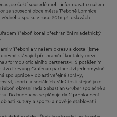
enau, se čeští sousedé mohli informovat o našem
vor ze sousední obce města Třeboně Lomnice
tivědného spolku v roce 2016 při oslavách
 úřadem Třeboň konal přeshraniční mládežnický
e.
ami v Třeboni a v našem okresu a dostali jsme
 upevnit stávající přeshraniční kontakty mezi
u formou oficiálního partnerství. S potěšením
itelstvo Freyung-Grafenau partnerství jednomyslně
 má spolupráce v oblasti veřejné správy,
ství, sportu a sociálních záležitostí stejně jako
l Třeboň okresní rada Sebastian Gruber společně s
resu. Do budoucna se plánuje další prohloubení
lasti kultury a sportu a nově je etablovat i
asné době projekt „Škola bez hranic“, na kterém