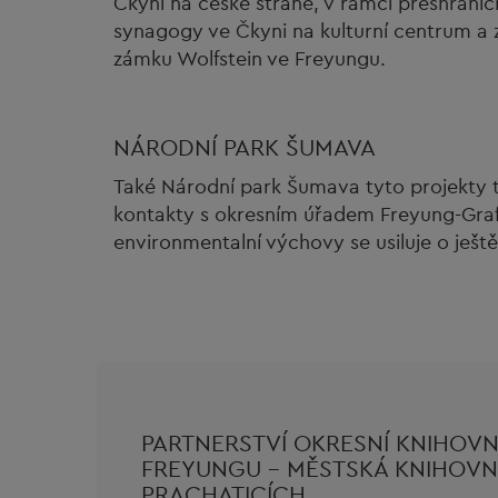
Čkyni na české straně, v rámci přeshranič
synagogy ve Čkyni na kulturní centrum a 
zámku Wolfstein ve Freyungu.
NÁRODNÍ PARK ŠUMAVA
Také Národní park Šumava tyto projekty t
kontakty s okresním úřadem Freyung-Graf
environmentalní výchovy se usiluje o ještě 
PARTNERSTVÍ OKRESNÍ KNIHOVN
FREYUNGU - MĚSTSKÁ KNIHOVN
PRACHATICÍCH