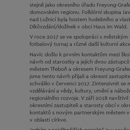
stejně jako okresního úřadu Freyung-Graf
domovském regionu. Folklórní skupina Ja
nad Lužnicí byla hostem hudebního a vlas
Díkůvzdání/dožínek v obci Haus im Wald.
V roce 2017 se ve spolupráci s městským
fotbalový turnaj a různé další kulturní akc
Navíc došlo k prvním kontaktům mezi škol
návrh od starostky a jejích dvou zástupců
městem Třeboň a okresem Freyung-Grafena
jsme tento návrh přijali a okresní zastup
schválilo v červenci 2017. Zintenzivnit se
vzdělávání a vědy, kultury, umění a nábožen
regionálního rozvoje. V září 2018 navštívi
okresními zastupiteli a starosty obcí v ok
kontaktů s novým partnerským městem v ob
v oblasti církve.
Jedním z nejslibnějších projektů je v souč