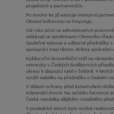
projektech a partnerstvích.
Po mnoho let již existuje intenzivní partn
Okresní knihovnou ve Freyungu.
Od roku 2010 se administrativní pracovní
setkávají se zaměstnanci Okresního úřadu
Společné exkurze a odborné přednášky s r
spolupráci mezi těmito dvěma správními 
Každoroční dvouměsíční stáž na okresním
univerzity v Českých Budějovicích přispě
okresu k dispozici také v češtině. V letn
využít nabídku na přednášku o českém vz
V oblasti ochrany před katastrofami došlo
trilaterální úrovni. Na začátku července
Česká republika dějištěm rozsáhlého přesh
V posledních letech bylo možné realizovat