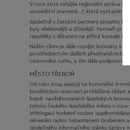
V roce 2012 zahájila regionální správa v 
sousedství znamená...“, která nyní pokrač
Společně s četnými partnery projektu bud
byly efektivnější a účinnější. Partneři pro
republiky s důrazem na přímý kontakt me
Naším cílem je dále rozvíjet kontakty s n
prostřednictvím dalších přeshraničních pro
cestovního ruchu, a tím dále podporovat 
MĚSTO TŘEBOŇ
Od roku 2014 existují na komunální úrov
biosférickou rezervaci prohlášená oblast 
hojně navštěvovaných lázeňských letovis
tohoto českého lázeňského města v roce 2
Wittingau) hudební soubor Jagdhornbläse
okresním radou Sebastianem Gruberem a s
společného informačního stánku Správy 