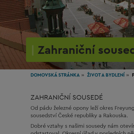
Zahraniční souse
DOMOVSKÁ STRÁNKA
ŽIVOT
A BYDLENÍ
ZAHRANIČNÍ SOUSEDÉ
Od pádu železné opony leží okres Freyun
sousedství České republiky a Rakouska.
Dobré vztahy s našimi sousedy nám oteví
odstartoval Okresní úřad v posledních něk