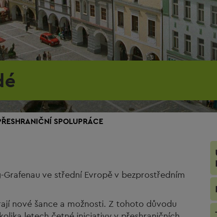
dé
PŘESHRANIČNÍ SPOLUPRÁCE
g-Grafenau ve střední Evropě v bezprostředním
rají nové šance a možnosti. Z tohoto důvodu
olika letech četné iniciativy v přeshraničních