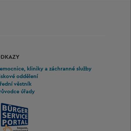
DKAZY
emocnice, kliniky a záchranné služby
iskové oddělení
řední věstník
růvodce úřady