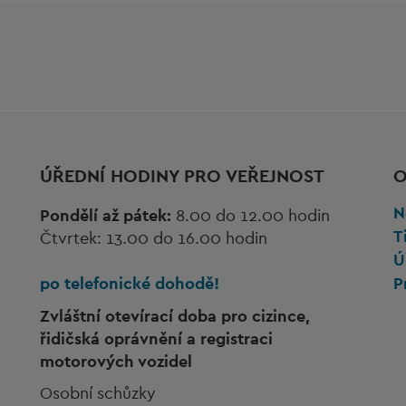
ÚŘEDNÍ HODINY PRO VEŘEJNOST
O
N
Pondělí až pátek:
8.00 do 12.00 hodin
T
Čtvrtek: 13.00 do 16.00 hodin
Ú
po telefonické dohodě!
P
Zvláštní otevírací doba pro cizince,
řidičská oprávnění a registraci
motorových vozidel
Osobní schůzky