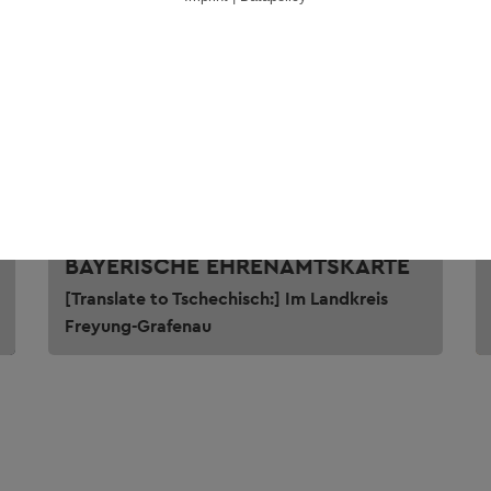
[TRANSLATE TO TSCHECHISCH:]
BAYERISCHE EHRENAMTSKARTE
[Translate to Tschechisch:] Im Landkreis
Freyung-Grafenau