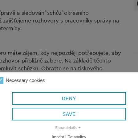
pravě a sledování schůzí okresního
ž zajišťujeme rozhovory s pracovníky správy na
otermíny.
ru máte zájem, kdy nejpozději potřebujete, aby
rozhovor přibližně zabere. Na základě těchto
mluvit schůzku. Obraťte se na tiskového
mailem.
Necessary cookies
DENY
SAVE
Show details
Imprint | Datapolicy