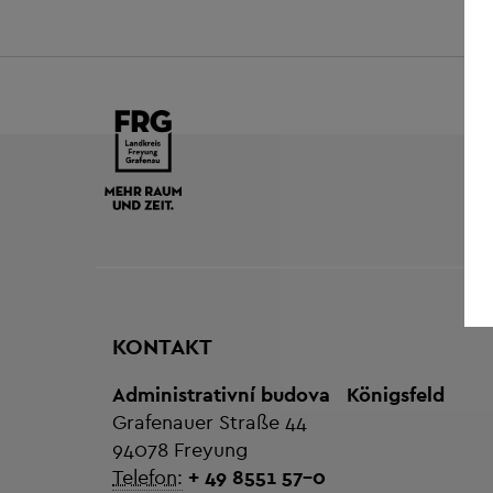
KONTAKT
Administrativní budova
Königsfeld
Grafenauer Straße 44
94078 Freyung
Telefon:
+ 49 8551 57-0