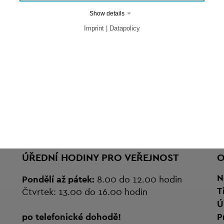
Show details
Imprint | Datapolicy
ÚŘEDNÍ HODINY PRO VEŘEJNOST
O
N
Pondělí až pátek:
8.00 do 12.00 hodin
T
Čtvrtek: 13.00 do 16.00 hodin
Ú
po telefonické dohodě!
P