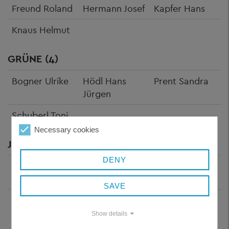
Freund Roland
Hermann Josef
Kapfer Hans
Knaus Helmut
GRÜNE (4)
Bogner Ulrike
Hödl Hans
Prent Sandra
Jürgen
Schuberl Toni
Necessary cookies
JWU (4)
DENY
Meier Leo
Poschinger
Sitter Wilhelm
Gerhard
SAVE
Tiefenböck
Lisa
Show details