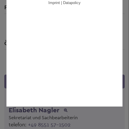
Imprint | Datapolicy
FDP (2)
Al Halak
Muthmann
Muhanad
Alexander
ÖDP (2)
Pauli Erwin
Ruhland
Renate
KONTAKT
Abteilung 2 - Kommunale und Soziale
Angelegenheiten, Kreisstraßen
Elisabeth Nagler
Sekretariat und Sachbearbeiterin
telefon:
+49 8551 57-1502