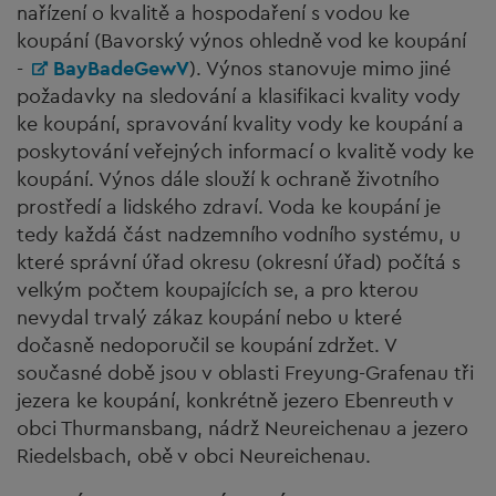
nařízení o kvalitě a hospodaření s vodou ke
koupání (Bavorský výnos ohledně vod ke koupání
-
BayBadeGewV
). Výnos stanovuje mimo jiné
požadavky na sledování a klasifikaci kvality vody
ke koupání, spravování kvality vody ke koupání a
poskytování veřejných informací o kvalitě vody ke
koupání. Výnos dále slouží k ochraně životního
prostředí a lidského zdraví. Voda ke koupání je
tedy každá část nadzemního vodního systému, u
které správní úřad okresu (okresní úřad) počítá s
velkým počtem koupajících se, a pro kterou
nevydal trvalý zákaz koupání nebo u které
dočasně nedoporučil se koupání zdržet. V
současné době jsou v oblasti Freyung-Grafenau tři
jezera ke koupání, konkrétně jezero Ebenreuth v
obci Thurmansbang, nádrž Neureichenau a jezero
Riedelsbach, obě v obci Neureichenau.