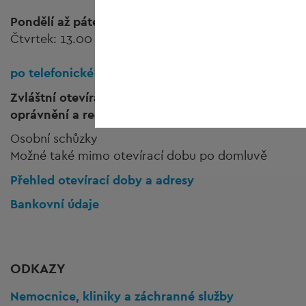
Pondělí až pátek:
8.00 do 12.00 hodin
Čtvrtek: 13.00 do 16.00 hodin
po telefonické dohodě!
Zvláštní otevírací doba pro cizince, řidičská
oprávnění a registraci motorových vozidel
Osobní schůzky
Možné také mimo otevírací dobu po domluvě
Přehled otevírací doby a adresy
Bankovní údaje
ODKAZY
Nemocnice, kliniky a záchranné služby