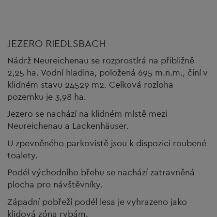
JEZERO RIEDLSBACH
Nádrž Neureichenau se rozprostírá na přibližně
2,25 ha. Vodní hladina, položená 695 m.n.m., činí v
klidném stavu 24529 m2. Celková rozloha
pozemku je 3,98 ha.
Jezero se nachází na klidném místě mezi
Neureichenau a Lackenhäuser.
U zpevněného parkovistě jsou k dispozici roubené
toalety.
Podél východního břehu se nachází zatravněná
plocha pro návštěvníky.
Západní pobřeží podél lesa je vyhrazeno jako
klidová zóna rybám.