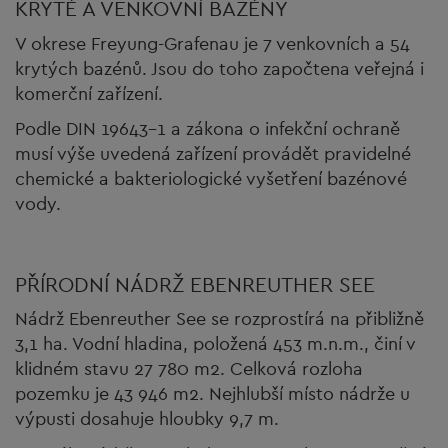
KRYTÉ A VENKOVNÍ BAZÉNY
V okrese Freyung-Grafenau je 7 venkovních a 54
krytých bazénů. Jsou do toho započtena veřejná i
komerční zařízení.
Podle DIN 19643-1 a zákona o infekční ochraně
musí výše uvedená zařízení provádět pravidelné
chemické a bakteriologické vyšetření bazénové
vody.
PŘÍRODNÍ NÁDRŽ EBENREUTHER SEE
Nádrž Ebenreuther See se rozprostírá na přibližně
3,1 ha. Vodní hladina, položená 453 m.n.m., činí v
klidném stavu 27 780 m2. Celková rozloha
pozemku je 43 946 m2. Nejhlubší místo nádrže u
výpusti dosahuje hloubky 9,7 m.