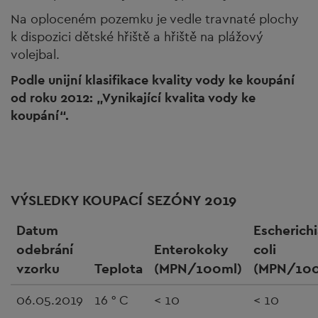
Na oploceném pozemku je vedle travnaté plochy
k dispozici dětské hřiště a hřiště na plážový
volejbal.
Podle unijní klasifikace kvality vody ke koupání
od roku 2012: „Vynikající kvalita vody ke
koupání“.
VÝSLEDKY KOUPACÍ SEZÓNY 2019
Datum
Escherichi
odebrání
Enterokoky
coli
vzorku
Teplota
(MPN/100ml)
(MPN/100
06.05.2019
16 ° C
< 10
< 10