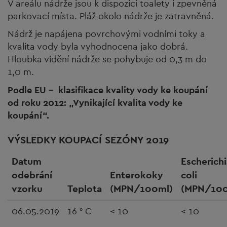
V areálu nádrže jsou k dispozici toalety i zpevněná
parkovací místa. Pláž okolo nádrže je zatravněná.
Nádrž je napájena povrchovými vodními toky a
kvalita vody byla vyhodnocena jako dobrá.
Hloubka vidění nádrže se pohybuje od 0,3 m do
1,0 m.
Podle EU - klasifikace kvality vody ke koupání
od roku 2012: „Vynikající kvalita vody ke
koupání“.
VÝSLEDKY KOUPACÍ SEZÓNY 2019
Datum
Escherichi
odebrání
Enterokoky
coli
vzorku
Teplota
(MPN/100ml)
(MPN/100
06.05.2019
16 ° C
< 10
< 10