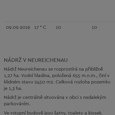
09.09.2019
17 ° C
10
10
NÁDRŽ V NEUREICHENAU
Nádrž Neureichenau se rozprostírá na přibližně
1,27 ha. Vodní hladina, položená 655 m.n.m., činí v
klidném stavu 2450 m2. Celková rozloha pozemku
je 1,3 ha.
Nádrž je centrálně situována v obci s nedalekým
parkováním.
Ve vstupní budově jsou šatny, toalety a kiosek.