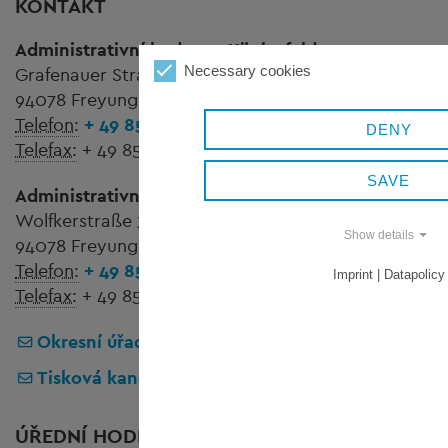
KONTAKT
Administrativní budova
Königsfeld
Necessary cookies
Grafenauer Straße 44
94078 Freyung
Telefon:
+ 49 8551 57-0
DENY
Telefax:
+ 49 8551 57-244
SAVE
Administrativní budova
Wolfstein
Wolfkerstraße 3
Show details
94078 Freyung
Telefon:
+ 49 8551 57-0
Imprint | Datapolicy
Telefax:
+ 49 8551 57-252
Okresní úřad Freyung-Grafenau
Tisková kancelář
ÚŘEDNÍ HODINY PRO VEŘEJNOST