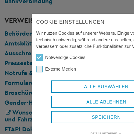
Bankverbindung
VERWEISE
COOKIE EINSTELLUNGEN
Behördenwegweiser
Wir nutzen Cookies auf unserer Website. Einige v
technisch notwendig, während andere uns helfen,
Amtsblätter
verbessern oder zusätzliche Funktionalitäten zur V
Ausschreibungen
Notwendige Cookies
Pressestelle
Externe Medien
Notrufe & Hotlines
Formulare & Merkblätter
ALLE AUSWÄHLEN
Broschüren und Flyer
Gender-Hinweis
ALLE ABLEHNEN
Wunschkennzeichen, Onlinezulassung
SPEICHERN
und Fahrzeugabmeldung
FTAPI Dokumentenaustauschportal
Details anzeigen