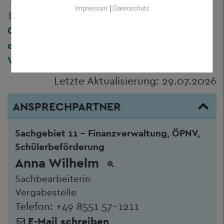
Impressum
|
Datenschutz
245_3.2-2120-01 WK BS BA3 -
Generalsanierung mit Teilersatzneubau
der staatl. Berufsschule
Waldkirchen: Abbruchmaßnahmen
Letzte Aktualisierung: 29.07.2026
ANSPRECHPARTNER
Sachgebiet 11 - Finanzverwaltung, ÖPNV,
Schülerbeförderung
Anna Wilhelm
Sachbearbeiterin
Vergabestelle
Telefon:
+49 8551 57-1211
E-Mail schreiben