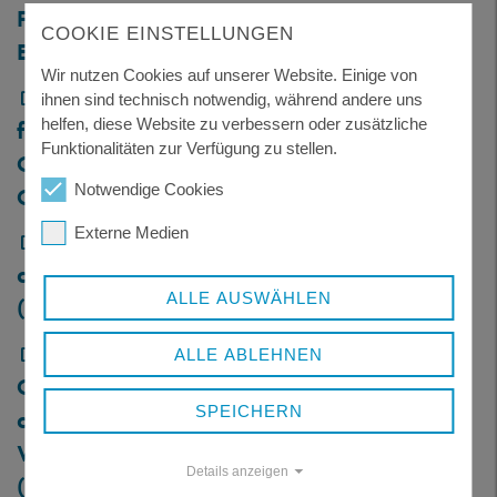
Freyung: Rückbau- und
COOKIE EINSTELLUNGEN
Erneuerungsarbeiten
Wir nutzen Cookies auf unserer Website. Einige von
21-26 Neuanschaffung Storage-Cluster
ihnen sind technisch notwendig, während andere uns
helfen, diese Website zu verbessern oder zusätzliche
für das Landratsamt Freyung-
Funktionalitäten zur Verfügung zu stellen.
Grafenau: Lieferung eines Storage-
Notwendige Cookies
Clusters
Externe Medien
22-26 FRG 13 Neubau der Brücke über
die Kreisstraße am Dreisessel
ALLE AUSWÄHLEN
(Skihang): Objekt- und Tragwerksplanung
245_3.2-4202-01 WK BS BA3 -
ALLE ABLEHNEN
Generalsanierung mit Teilersatzneubau
SPEICHERN
der staatl. Berufsschule
Waldkirchen: Heizung und Sanitär
Details anzeigen
(Wärmeversorgung)