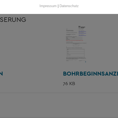
Impressum
|
Datenschutz
SSERUNG
N
BOHRBEGINNSANZ
76 KB