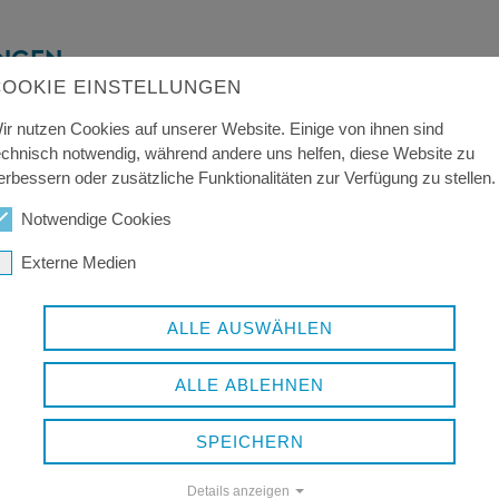
UNGEN
COOKIE EINSTELLUNGEN
ir nutzen Cookies auf unserer Website. Einige von ihnen sind
echnisch notwendig, während andere uns helfen, diese Website zu
ESONDEN, GRUNDWASSERNUTZUNG
erbessern oder zusätzliche Funktionalitäten zur Verfügung zu stellen.
Notwendige Cookies
Externe Medien
ALLE AUSWÄHLEN
ALLE ABLEHNEN
SCHLUSS
BOHRBEGINNSANZ
NDUNG
SPEICHERN
76 KB
Details anzeigen