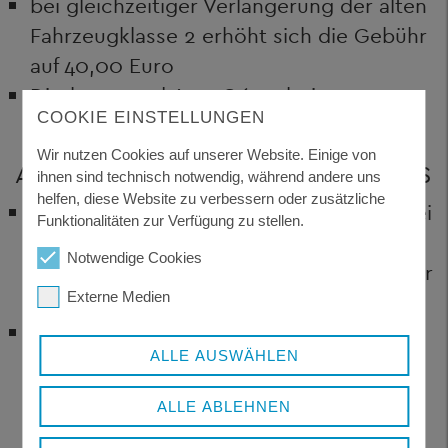
bei gleichzeitiger Verlängerung der alten
Fahrzeugklasse 2 erhöht sich die Gebühr
auf 40,00 Euro
Direktversand 6,50 € (nur bei
COOKIE EINSTELLUNGEN
persönlicher Antragsabgabe)
Wir nutzen Cookies auf unserer Website. Einige von
ABHOLUNG DES EU-FÜHRERSCHEINS
ihnen sind technisch notwendig, während andere uns
helfen, diese Website zu verbessern oder zusätzliche
Sobald der Scheckkartenführerschein bei
Funktionalitäten zur Verfügung zu stellen.
der Fahrerlaubnisbehörde vorliegt,
Notwendige Cookies
werden Sie umgehend schriftlich darüber
Externe Medien
informiert.
Die Abholung kann über eine
ALLE AUSWÄHLEN
bevollmächtigte Person erfolgen, sofern
eine entsprechende Vollmacht (siehe
ALLE ABLEHNEN
Randbox) vorliegt und sich die