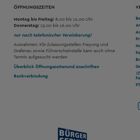
ÖFFNUNGSZEITEN
V
B
Montag bis Freitag:
8.00 bis 12.00 Uhr
A
Donnerstag:
13.00 bis 16.00 Uhr
A
nur nach telefonischer Vereinbarung!
Pr
Ausnahmen: Kfz-Zulassungsstellen Freyung und
No
Grafenau sowie Führerscheinstelle kann auch ohne
Fo
Termin aufgesucht werden
Br
G
Überblick Öffnungszeiten
und Anschriften
Bankverbindung
F
F