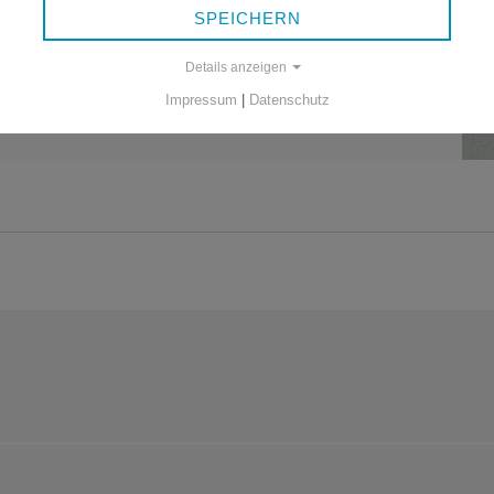
 FASI-Puppe kostenlos im Gesundheitsamt ausgeliehen
SPEICHERN
Details anzeigen
Impressum
|
Datenschutz