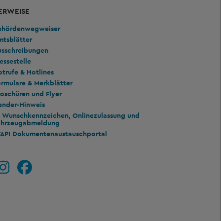
ERWEISE
ehördenwegweiser
mtsblätter
usschreibungen
essestelle
trufe & Hotlines
rmulare & Merkblätter
oschüren und Flyer
ender-Hinweis
Wunschkennzeichen, Onlinezulassung und
ahrzeugabmeldung
TAPI Dokumentenaustauschportal