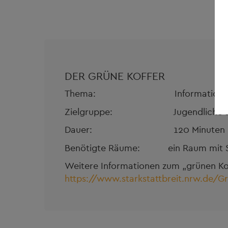
DER GRÜNE KOFFER
Thema: Information und Auf
Zielgruppe: Jugendliche ab Jah
Dauer: 120 Minuten
Benötigte Räume: ein Raum mit St
Weitere Informationen zum „grünen Koff
https://www.starkstattbreit.nrw.de/Gr