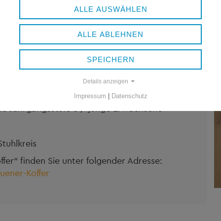
ALLE AUSWÄHLEN
ALLE ABLEHNEN
SPEICHERN
Details anzeigen
klärung zum Thema Cannabis
Impressum
|
Datenschutz
rgangsstufe 8 / junge Erwachsene
uhlkreis
er“ finden Sie unter folgender Adresse:
uener-Koffer