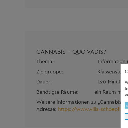
CANNABIS – QUO VADIS?
Thema: Information und Auf
Zielgruppe: Klassenstufe 
Dauer: 120 Minuten
W
t
Benötigte Räume: ein Raum mit St
v
Weitere Informationen zu „Cannabis – q
Adresse:
https://www.villa-schoepflin