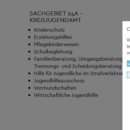
SACHGEBIET 24A -
KREISJUGENDAMT
Kinderschutz
Erziehungshilfen
W
Pflegekinderwesen
t
Schulbegleitung
v
Familienberatung, Umgangsberatung,
Trennungs- und Scheidungsberatung
Hilfe für Jugendliche im Strafverfahren
Jugendhilfeausschuss
Vormundschaften
Wirtschaftliche Jugendhilfe