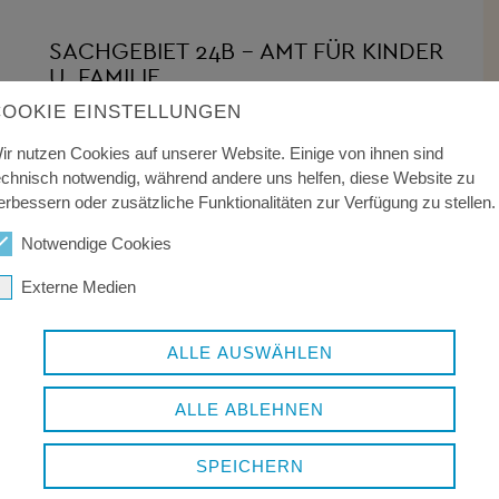
SACHGEBIET 24B – AMT FÜR KINDER
U. FAMILIE
COOKIE EINSTELLUNGEN
Adoptionsvermittlung
Beistandschaften/ Beurkundungen
ir nutzen Cookies auf unserer Website. Einige von ihnen sind
Frühe Hilfen/ Familienbüro - KoKi
echnisch notwendig, während andere uns helfen, diese Website zu
Ganztagsbetreuung für Grundschulkinder
erbessern oder zusätzliche Funktionalitäten zur Verfügung zu stellen.
Jugendschutz
Notwendige Cookies
Kostenübernahme Kinderbetreuung
Kinderbetreuung/ Kindertagespflege
Externe Medien
Kinderbetreuung/ Kindertagesstätten
Jugendsozialarbeit
ALLE AUSWÄHLEN
Kommunale Jugendarbeit
Kreisjugendring
ALLE ABLEHNEN
Unterhaltsvorschuss
SPEICHERN