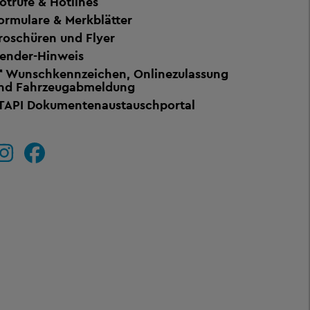
otrufe & Hotlines
ormulare & Merkblätter
roschüren und Flyer
ender-Hinweis
Wunschkennzeichen, Onlinezulassung
nd Fahrzeugabmeldung
TAPI Dokumentenaustauschportal