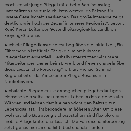
möchten wir junge Pflegekräfte beim Berufseinstieg
unterstützen und zugleich ihren wertvollen Beitrag für
unsere Gesellschaft anerkennen. Das große Interesse zeigt
deutlich, wie hoch der Bedarf in unserer Region ist“, betont
René Kurtz, Leiter der GesundheitsregionPlus Landkreis
Freyung-Grafenau.
Auch die Pflegedienste selbst begrüßen die Initiative. „Ein
Führerschein ist für die Tätigkeit im ambulanten
Pflegedienst essenziell. Deshalb unterstützen wir unsere
Mitarbeitenden gerne beim Erwerb und freuen uns sehr über
diese zusätzliche Förderung“, erklärt Michael Schmid,
Regionalleiter der Ambulanten Pflege Rosenium in
Niederbayern.
Ambulante Pflegedienste ermöglichen pflegebedürftigen
Menschen ein selbstbestimmtes Leben in den eigenen vier
Wänden und leisten damit einen wichtigen Beitrag zur
Lebensqualität – insbesondere im höheren Alter. Um diese
wohnortnahe Betreuung sicherzustellen, sind flexible und
mobile Pflegekräfte unerlässlich. Die Führerscheinförderung
setzt genau hier an und hilft, bestehende Hürden