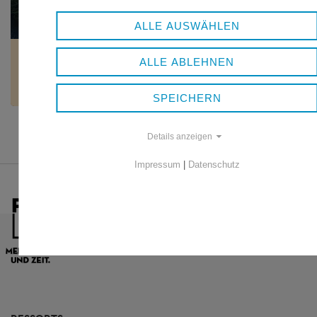
ALLE AUSWÄHLEN
SUCHTPRÄVENTION
ALLE ABLEHNEN
Wissensvermittlung, Stärkung der Sozialkompetenz –
Einzelberatung, Klassen- und Gruppenangebote
SPEICHERN
Details anzeigen
Impressum
|
Datenschutz