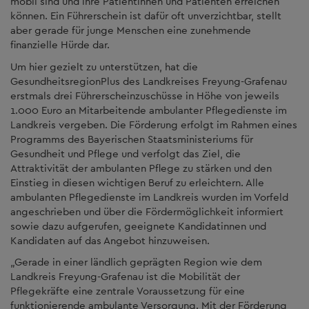
mobil sind und ihre Patientinnen und Patienten erreichen
können. Ein Führerschein ist dafür oft unverzichtbar, stellt
aber gerade für junge Menschen eine zunehmende
finanzielle Hürde dar.
Um hier gezielt zu unterstützen, hat die
GesundheitsregionPlus des Landkreises Freyung-Grafenau
erstmals drei Führerscheinzuschüsse in Höhe von jeweils
1.000 Euro an Mitarbeitende ambulanter Pflegedienste im
Landkreis vergeben. Die Förderung erfolgt im Rahmen eines
Programms des Bayerischen Staatsministeriums für
Gesundheit und Pflege und verfolgt das Ziel, die
Attraktivität der ambulanten Pflege zu stärken und den
Einstieg in diesen wichtigen Beruf zu erleichtern. Alle
ambulanten Pflegedienste im Landkreis wurden im Vorfeld
angeschrieben und über die Fördermöglichkeit informiert
sowie dazu aufgerufen, geeignete Kandidatinnen und
Kandidaten auf das Angebot hinzuweisen.
„Gerade in einer ländlich geprägten Region wie dem
Landkreis Freyung-Grafenau ist die Mobilität der
Pflegekräfte eine zentrale Voraussetzung für eine
funktionierende ambulante Versorgung. Mit der Förderung