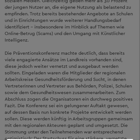
sozialen Medien. Gleichzeitig geben mehr als 30 Prozent
der jungen Nutzer an, die eigene Nutzung als belastend zu
empfinden. Trotz bereits bestehender Angebote an Schulen
und in Einrichtungen wurde weiterer Handlungsbedarf
identifiziert – insbesondere im Hinblick auf Themen wie
Online-Betrug (Scams) und den Umgang mit Künstlicher
Intelligenz.
Die Präventionskonferenz machte deutlich, dass bereits
viele engagierte Ansätze im Landkreis vorhanden sind,
diese jedoch weiter vernetzt und ausgebaut werden
sollten. Eingeladen waren die Mitglieder der regionalen
Arbeitskreise Gesundheitsförderung und Sucht, in denen
Vertreterinnen und Vertreter aus Behörden, Polizei, Schulen
sowie dem Gesundheitswesen zusammenarbeiten. Zum
Abschluss zogen die Organisatoren ein durchweg positives
Fazit. Die Konferenz sei ein gelungener Auftakt gewesen,
auf dessen Basis nun konkrete Projekte entwickelt werden
sollen. Diese werden künftig in Arbeitsgruppen gemeinsam
mit den regionalen Akteuren geplant und umgesetzt. Die
Stimmung unter den Teilnehmenden war entsprechend
optimistisch: Der Startschuss für eine stärkere, vernetzte