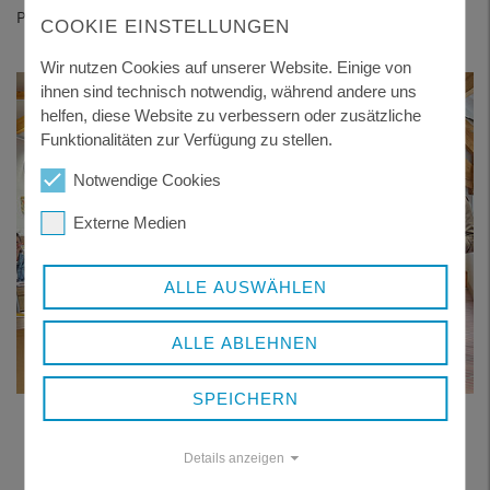
Präventionsarbeit im Landkreis ist gefallen.
COOKIE EINSTELLUNGEN
Wir nutzen Cookies auf unserer Website. Einige von
ihnen sind technisch notwendig, während andere uns
helfen, diese Website zu verbessern oder zusätzliche
Funktionalitäten zur Verfügung zu stellen.
Notwendige Cookies
Externe Medien
ALLE AUSWÄHLEN
ALLE ABLEHNEN
SPEICHERN
(v.l.): Christopher Kessel und René Kurtz geben gemeinsam mit den
Teilnehmenden den Startschuss für den Masterplan Prävention.
Foto: Landratsamt Freyung-Grafenau.
Details anzeigen