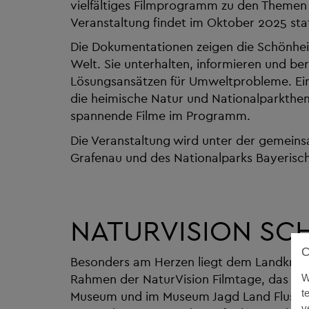
vielfältiges Filmprogramm zu den Themen 
Veranstaltung findet im Oktober 2025 stat
Die Dokumentationen zeigen die Schönheit 
Welt. Sie unterhalten, informieren und be
Lösungsansätzen für Umweltprobleme. Ein
die heimische Natur und Nationalparkthem
spannende Filme im Programm.
Die Veranstaltung wird unter der gemeins
Grafenau und des Nationalparks Bayerischer
NATURVISION S
Besonders am Herzen liegt dem Landkrei
Rahmen der NaturVision Filmtage, das im
W
t
Museum und im Museum Jagd Land Fluss (Sc
v