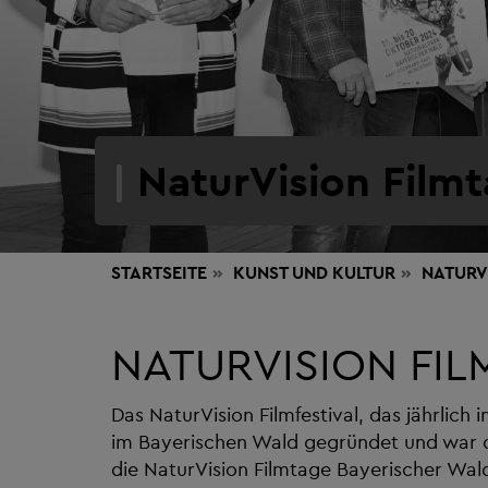
NaturVision Film
STARTSEITE
KUNST
UND KULTUR
NATURV
NATURVISION FIL
Das NaturVision Filmfestival, das jährlic
im Bayerischen Wald gegründet und war d
die NaturVision Filmtage Bayerischer Wald