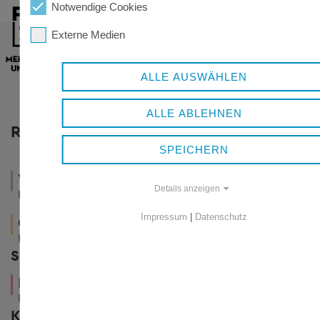
Notwendige Cookies
Externe Medien
ALLE AUSWÄHLEN
ALLE ABLEHNEN
RESSORTS
SPEICHERN
WIRTSCHAFT
VERWALTUNG
UND
Details anzeigen
UND POLITIK
TOURISMUS
Impressum
|
Datenschutz
GESUNDHEIT
LEBEN
UND
UND
SOZIALES
WOHNEN
KUNST
UND
KULTUR