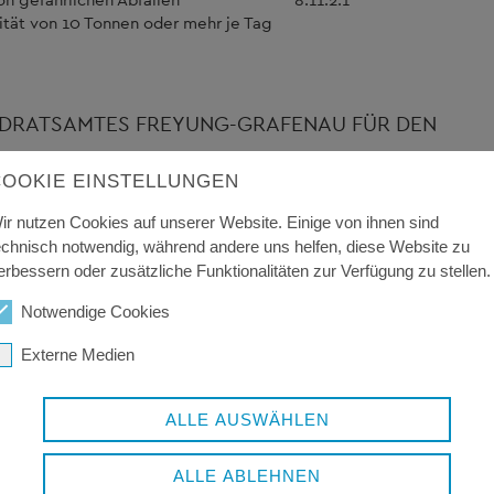
ität von 10 Tonnen oder mehr je Tag
RATSAMTES FREYUNG-GRAFENAU FÜR DEN
kungen auf die Überwachung der Anlagen. So sind für IE-
COOKIE EINSTELLUNGEN
 Überwachungsprogramme zu erstellen.
ir nutzen Cookies auf unserer Website. Einige von ihnen sind
ung von Niederbayern erstellt. Aus diesem
echnisch notwendig, während andere uns helfen, diese Website zu
gramm des Landratsamtes Freyung-Grafenau entwickelt.
erbessern oder zusätzliche Funktionalitäten zur Verfügung zu stellen.
en vier Anhänge sind als pdf-Dateien einsehbar (siehe
Notwendige Cookies
Externe Medien
lätter (BVT= Beste verfügbare Technik und
ernet öffentlich bekannt zu machen und werden zukünftig
ALLE AUSWÄHLEN
 Fa. Nader
ALLE ABLEHNEN