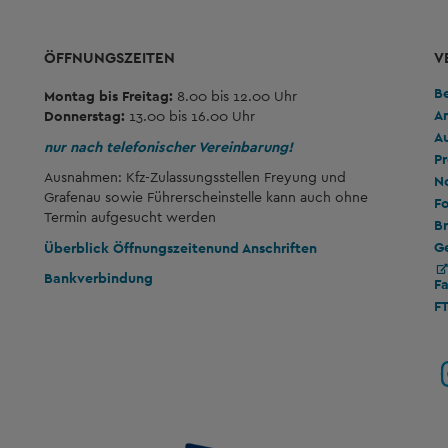
ÖFFNUNGSZEITEN
V
B
Montag bis Freitag:
8.00 bis 12.00 Uhr
A
Donnerstag:
13.00 bis 16.00 Uhr
A
nur nach telefonischer Vereinbarung!
Pr
Ausnahmen: Kfz-Zulassungsstellen Freyung und
No
Grafenau sowie Führerscheinstelle kann auch ohne
Fo
Termin aufgesucht werden
Br
G
Überblick Öffnungszeiten
und Anschriften
Bankverbindung
F
F