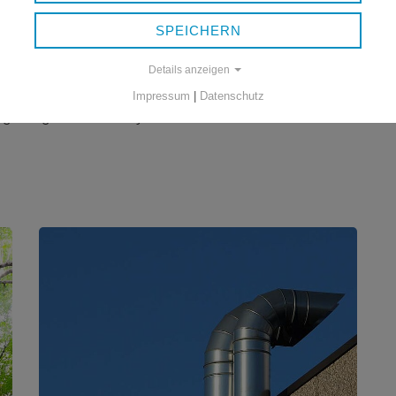
SPEICHERN
euchtner
Details anzeigen
Impressum
|
Datenschutz
onen zu IE-Anlagen in den anderen niederbayerischen
Regierung von Niederbayern.