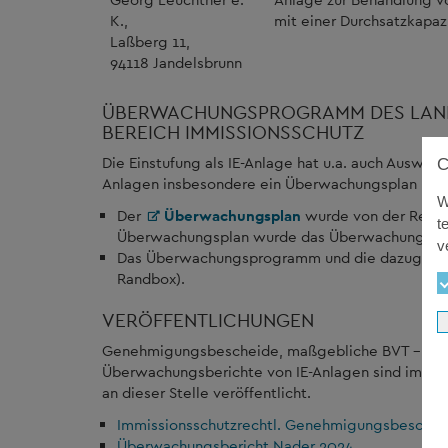
K.,
mit einer Durchsatzkapaz
Laßberg 11,
94118 Jandelsbrunn
ÜBERWACHUNGSPROGRAMM DES LAND
BEREICH IMMISSIONSSCHUTZ
Die Einstufung als IE-Anlage hat u.a. auch Auswir
Anlagen insbesondere ein Überwachungsplan und
W
Der
Überwachungsplan
wurde von der Regier
t
Überwachungsplan wurde das Überwachungspro
v
Das Überwachungsprogramm und die dazugehörig
Randbox).
VERÖFFENTLICHUNGEN
Genehmigungsbescheide, maßgebliche BVT –Merkb
Überwachungsberichte von IE-Anlagen sind im Int
an dieser Stelle veröffentlicht.
Immissionsschutzrechtl. Genehmigungsbescheid
Überwachungsbericht Nader 2024