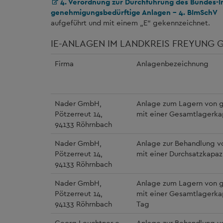
4. Verordnung zur Durchführung des Bundes-
genehmigungsbedürftige Anlagen – 4. BImSchV
aufgeführt und mit einem „E“ gekennzeichnet.
IE-ANLAGEN IM LANDKREIS FREYUNG
Firma
Anlagenbezeichnung
Nader GmbH,
Anlage zum Lagern von g
Pötzerreut 14,
mit einer Gesamtlagerka
94133 Röhrnbach
Nader GmbH,
Anlage zur Behandlung vo
Pötzerreut 14,
mit einer Durchsatzkapaz
94133 Röhrnbach
Nader GmbH,
Anlage zum Lagern von g
Pötzerreut 14,
mit einer Gesamtlagerka
94133 Röhrnbach
Tag
Georg Leuchtner e.
Anlage zur Behandlung vo