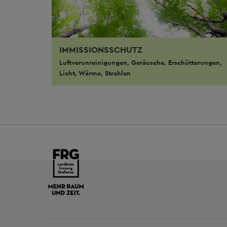
IMMISSIONSSCHUTZ
Luftverunreinigungen, Geräusche, Erschütterungen,
Licht, Wärme, Strahlen