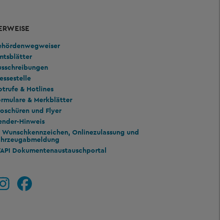
ERWEISE
ehördenwegweiser
mtsblätter
usschreibungen
essestelle
trufe & Hotlines
rmulare & Merkblätter
oschüren und Flyer
ender-Hinweis
Wunschkennzeichen, Onlinezulassung und
ahrzeugabmeldung
TAPI Dokumentenaustauschportal