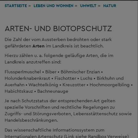
STARTSEITE
LEBEN
UND WOHNEN
UMWELT
NATUR
ARTEN- UND BIOTOPSCHUTZ
Die Zahl der vom Aussterben bedrohten oder stark
gefährdeten
Arten
im Landkreis ist beachtlich.
Hierzu zählen u. a. folgende geläufige Arten, die im
Landkreis anzutreffen sind:
Flussperlmuschel • Biber • Böhmischer Enzian •
Holunderknabenkraut • Fischotter • Luchs • Birkhuhn und
Auerhahn • Wachtelkönig • Kreuzotter • Hochmoorgelbling •
Habichtskauz • Bachneunauge
Je nach Schutzstatus der entsprechenden Art gelten
spezielle Vorschriften und rechtliche Regelungen zu
Zugriffs- und Störungsverboten, Lebensstättenschutz sowie
Handelsbeschränkungen.
Das wissenschaftliche Informationssystem zum
Internationalen Artenschutz (Link siehe Randbox Verweise)