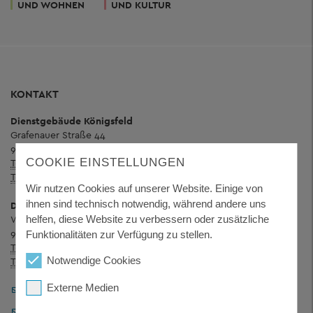
UND WOHNEN
UND KULTUR
KONTAKT
Dienstgebäude Königsfeld
Grafenauer Straße 44
94078 Freyung
COOKIE EINSTELLUNGEN
Telefon:
+ 49 8551 57-0
Telefax:
+ 49 8551 57-4507
Wir nutzen Cookies auf unserer Website. Einige von
ihnen sind technisch notwendig, während andere uns
Dienstgebäude Wolfstein
helfen, diese Website zu verbessern oder zusätzliche
Wolfkerstraße 3
94078 Freyung
Funktionalitäten zur Verfügung zu stellen.
Telefon:
+ 49 8551 57-0
Notwendige Cookies
Telefax:
+ 49 8551 57-4506
Externe Medien
Landratsamt Freyung-Grafenau
Pressestelle