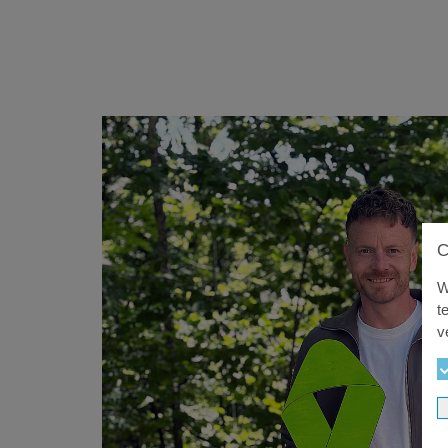
W
t
v