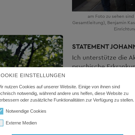
am Foto zu sehen sind
Gesamtleitung), Benjamin Kast
Einrichtun
STATEMENT JOHAN
Ich unterstütze die A
psychische Erkranku
dürfen.
COOKIE EINSTELLUNGEN
Sie können jeden Me
ir nutzen Cookies auf unserer Website. Einige von ihnen sind
echnisch notwendig, während andere uns helfen, diese Website zu
treffen – umso wichtig
erbessern oder zusätzliche Funktionalitäten zur Verfügung zu stellen.
sprechen, Verständni
Notwendige Cookies
Unterstützung zu bie
Externe Medien