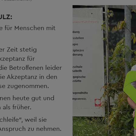
ULZ:
ge für Menschen mit
r Zeit stetig
zeptanz für
ie Betroffenen leider
die Akzeptanz in den
eise zugenommen.
nnen heute gut und
als früher.
hleife“, weil sie
Anspruch zu nehmen.