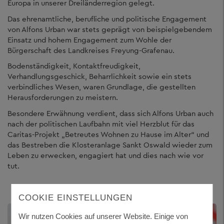
Europa in unserer Dreiländerregion gelegt.
Das ehrenamtliche, berufliche und politische Engagement
von Alfons Urban war stets geprägt von beispielgebendem
Einsatz und hohem Engagement zum Wohle der
Bürgerschaft des Landkreises Freyung-Grafenau.
Bodenständigkeit, Kontaktfreudigkeit,
Verhandlungsgeschick, Beharrlichkeit sowie ein stets
verbindliches Wesen, waren Grundlage, die gestellten
Herausforderungen zu meistern.
Besondere Erwähnung verdient, dass sich Alfons Urban auch
nach der politischen Laufbahn mit viel Herzblut für das
Caritas-Projekt „Betreutes Wohnen zu Hause im Alter“ und
das Bestreben die Klosteranlage Sankt Oswald wieder zum
Leben zu erwecken, engagiert hat und dies nach wie vor
tut.
COOKIE EINSTELLUNGEN
Wir nutzen Cookies auf unserer Website. Einige von