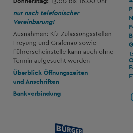
Donnerstag:
13.00 bis 16.00 Uhr
P
nur nach telefonischer
N
Vereinbarung!
F
Ausnahmen: Kfz-Zulassungsstellen
B
Freyung und Grafenau sowie
G
Führerscheinstelle kann auch ohne
O
Termin aufgesucht werden
F
Überblick Öffnungszeiten
F
und Anschriften
Bankverbindung