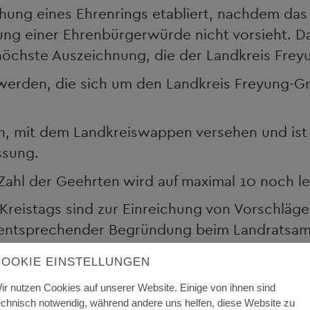
hung eines Ehrenrings etabliert, nachdem das 
ung einer Ehrenbürgerwürde nicht vorsieht. Da
höchste Auszeichnung, die der Landkreis Frey
 werden, die sich um den Landkreis Freyung-G
en, mit dem Landkreiswappen versehen und ist 
ssung.
ie Zahl der Geehrten wird auf maximal 10 noch
 Kreistags sind zur Einreichung von Vorschläge
it entsprechender Begründung beim Landratsam
es Ehrenrings des Landkreises Freyung-Grafen
COOKIE EINSTELLUNGEN
r stimmberechtigten anwesenden Mitglieder des
ir nutzen Cookies auf unserer Website. Einige von ihnen sind
er Sitzung.
echnisch notwendig, während andere uns helfen, diese Website zu