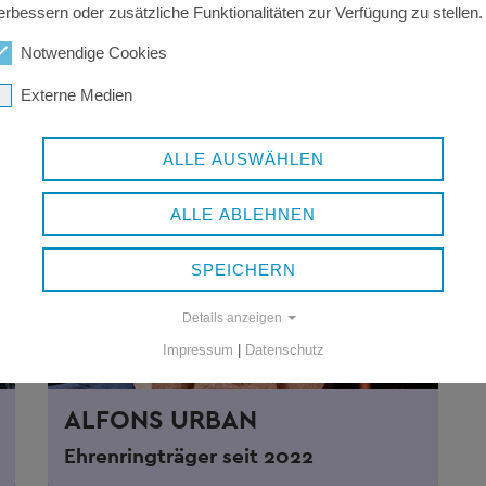
führung im Jahr 2022 insgesamt ein Mal verlie
erbessern oder zusätzliche Funktionalitäten zur Verfügung zu stellen.
Notwendige Cookies
Externe Medien
ALLE AUSWÄHLEN
ALLE ABLEHNEN
SPEICHERN
Details anzeigen
Impressum
|
Datenschutz
ALFONS URBAN
Ehrenringträger seit 2022