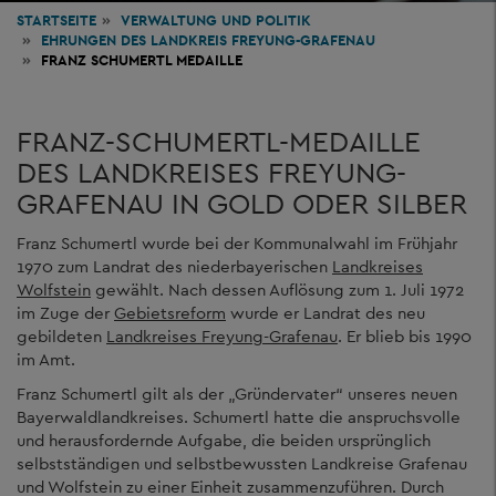
STARTSEITE
VERWALTUNG
UND POLITIK
EHRUNGEN DES LANDKREIS FREYUNG-GRAFENAU
FRANZ SCHUMERTL MEDAILLE
FRANZ-SCHUMERTL-MEDAILLE
DES LANDKREISES FREYUNG-
GRAFENAU IN GOLD ODER SILBER
Franz Schumertl wurde bei der Kommunalwahl im Frühjahr
1970 zum Landrat des niederbayerischen
Landkreises
Wolfstein
gewählt. Nach dessen Auflösung zum 1. Juli 1972
im Zuge der
Gebietsreform
wurde er Landrat des neu
gebildeten
Landkreises Freyung-Grafenau
. Er blieb bis 1990
im Amt.
Franz Schumertl gilt als der „Gründervater“ unseres neuen
Bayerwaldlandkreises. Schumertl hatte die anspruchsvolle
und herausfordernde Aufgabe, die beiden ursprünglich
selbstständigen und selbstbewussten Landkreise Grafenau
und Wolfstein zu einer Einheit zusammenzuführen. Durch