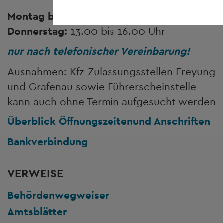
Montag bis Freitag:
8.00 bis 12.00 Uhr
Donnerstag:
13.00 bis 16.00 Uhr
nur nach telefonischer Vereinbarung!
Ausnahmen: Kfz-Zulassungsstellen Freyung
und Grafenau sowie Führerscheinstelle
kann auch ohne Termin aufgesucht werden
Überblick Öffnungszeiten
und Anschriften
Bankverbindung
VERWEISE
Behördenwegweiser
Amtsblätter