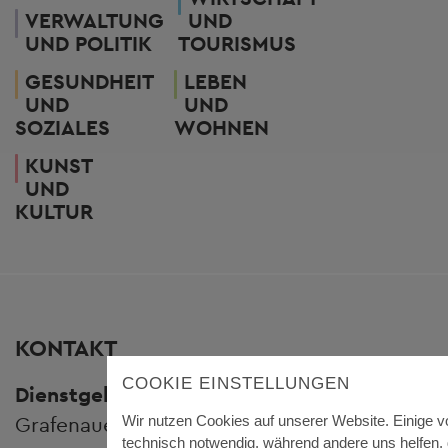
VERWALTUNG
UND
UND POLITIK
TOURISMUS
GESUNDHEIT
LEBEN
UND
UND
SOZIALES
WOHNEN
KUNST
UND
KULTUR
KONTAKT
COOKIE EINSTELLUNGEN
Dienstgebäude Königsfeld
Grafenauer Straße 44
Wir nutzen Cookies auf unserer Website. Einige v
technisch notwendig, während andere uns helfen,