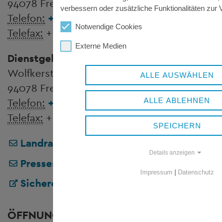
94078 Freyung
verbessern oder zusätzliche Funktionalitäten zur V
Telefon:
+ 49 8551 57-0
Notwendige Cookies
Telefax:
+ 49 8551 57-4507
Externe Medien
Dienstgebäude Wolfstein
Wolfkerstraße 3
ALLE AUSWÄHLEN
94078 Freyung
ALLE ABLEHNEN
Telefon:
+ 49 8551 57-0
Telefax:
+ 49 8551 57-4506
SPEICHERN
Landratsamt Freyung-Grafenau
Details anzeigen
Pressestelle
Impressum
|
Datenschutz
Sicheres Kontaktformular
ÖFFNUNGSZEITEN