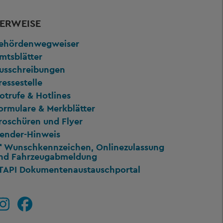
ERWEISE
ehördenwegweiser
mtsblätter
usschreibungen
ressestelle
otrufe & Hotlines
ormulare & Merkblätter
roschüren und Flyer
ender-Hinweis
Wunschkennzeichen, Onlinezulassung
nd Fahrzeugabmeldung
TAPI Dokumentenaustauschportal