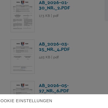
AB_2026-01-
30_NR._2.PDF
173 KB | pdf
AB_2026-03-
25_NR._4.PDF
493 KB | pdf
AB_2026-05-
27_NR._6.PDF
405 KB | pdf
COOKIE EINSTELLUNGEN