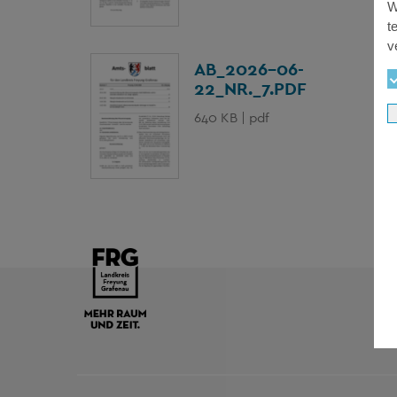
W
t
v
AB_2026-06-
22_NR._7.PDF
640 KB | pdf