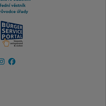
řední věstník
růvodce úřady