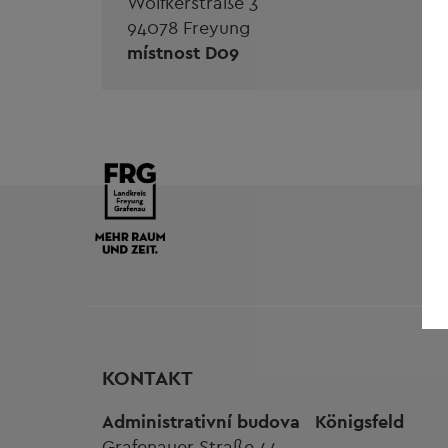
Wolfkerstraße 3
94078 Freyung
místnost D09
KONTAKT
Administrativní budova
Königsfeld
Grafenauer Straße 44