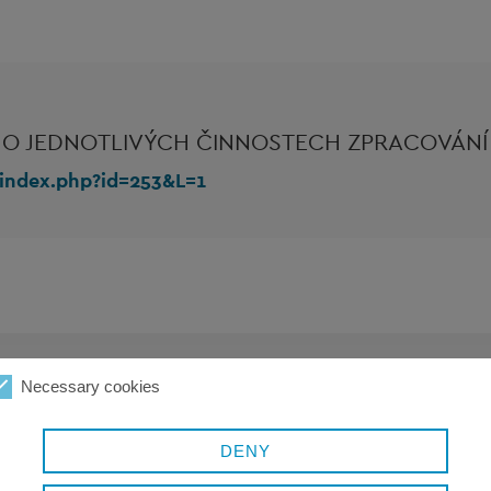
 O JEDNOTLIVÝCH ČINNOSTECH ZPRACOVÁNÍ
/index.php?id=253&L=1
Necessary cookies
TER DES LANDRATSAMTES FREYUNG-GRAFENAU
DENY
telefon:
+49 8551 57-1091