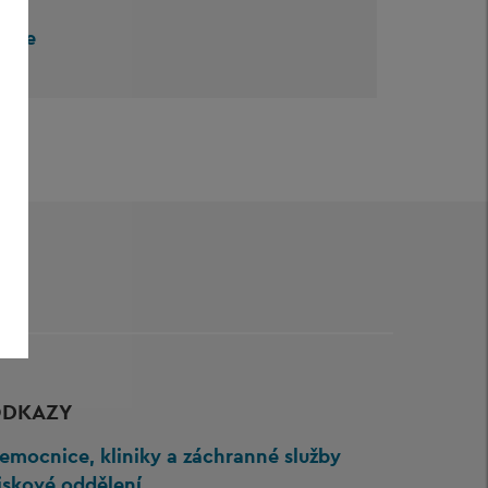
g.de
DKAZY
emocnice, kliniky a záchranné služby
iskové oddělení