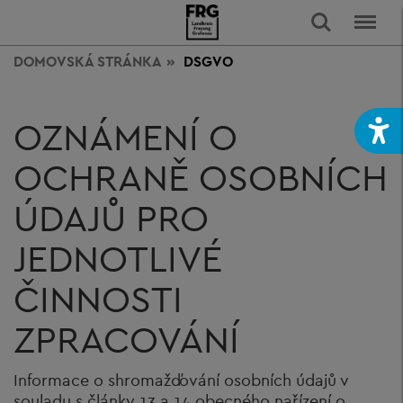
DOMOVSKÁ STRÁNKA
DSGVO
OZNÁMENÍ O
OCHRANĚ OSOBNÍCH
ÚDAJŮ PRO
JEDNOTLIVÉ
ČINNOSTI
ZPRACOVÁNÍ
Informace o shromažďování osobních údajů v
souladu s články 13 a 14 obecného nařízení o