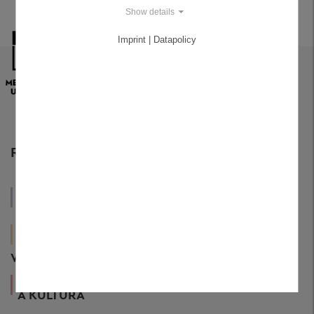
Show details
Imprint | Datapolicy
RESSORTS
HOSPODÁŘSTVÍ
STÁTNÍ SPRÁVA
A CESTOVNÍ
A POLITIKA
RUCH
ZDRAVÍ
A SOCIÁLNÍ
ŽIVOT
VĚCI
A BYDLENÍ
UMĚNÍ
A KULTURA