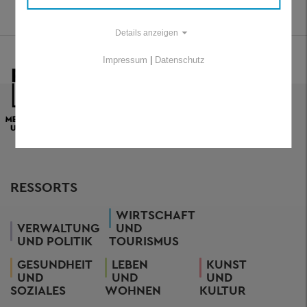
Details anzeigen
Impressum
|
Datenschutz
RESSORTS
WIRTSCHAFT
VERWALTUNG
UND
UND POLITIK
TOURISMUS
GESUNDHEIT
LEBEN
KUNST
UND
UND
UND
SOZIALES
WOHNEN
KULTUR