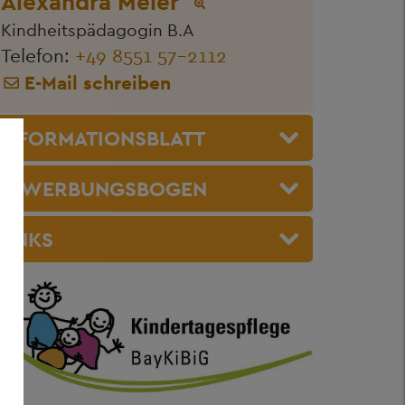
Alexandra Meier
Kindheitspädagogin B.A
Telefon:
+49 8551 57-2112
E-Mail schreiben
INFORMATIONSBLATT
BEWERBUNGSBOGEN
LINKS