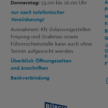
A
Donnerstag:
13.00 bis 16.00 Uhr
P
nur nach telefonischer
N
Vereinbarung!
F
Ausnahmen: Kfz-Zulassungsstellen
B
Freyung und Grafenau sowie
G
Führerscheinstelle kann auch ohne
O
Termin aufgesucht werden
F
Überblick Öffnungszeiten
F
und Anschriften
Bankverbindung