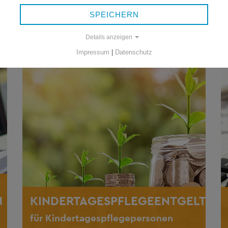
SPEICHERN
Details anzeigen
Impressum
|
Datenschutz
N
KINDERTAGESPFLEGEENTGELT
für Kindertagespflegepersonen