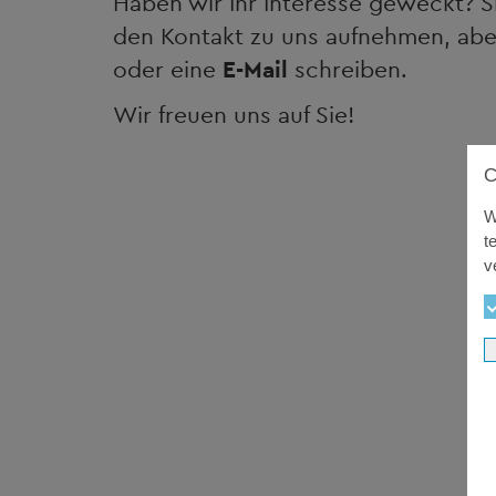
Haben wir Ihr Interesse geweckt? 
den Kontakt zu uns aufnehmen, abe
oder eine
E-Mail
schreiben.
Wir freuen uns auf Sie!
W
t
v