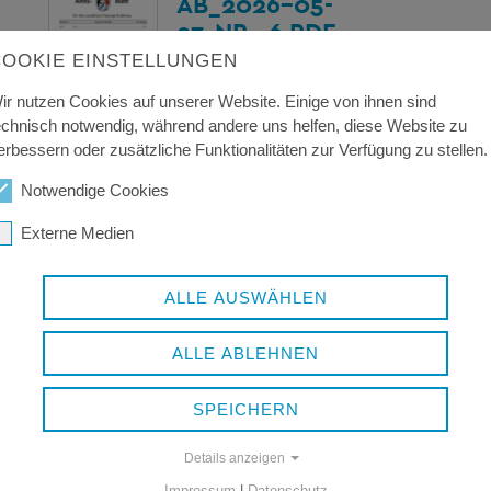
AB_2026-05-
27_NR._6.PDF
COOKIE EINSTELLUNGEN
405 KB | pdf
ir nutzen Cookies auf unserer Website. Einige von ihnen sind
echnisch notwendig, während andere uns helfen, diese Website zu
erbessern oder zusätzliche Funktionalitäten zur Verfügung zu stellen.
AB_2026-07-
Notwendige Cookies
31_NR._8.PDF
Externe Medien
884 KB | pdf
ALLE AUSWÄHLEN
ALLE ABLEHNEN
SPEICHERN
Details anzeigen
Impressum
|
Datenschutz