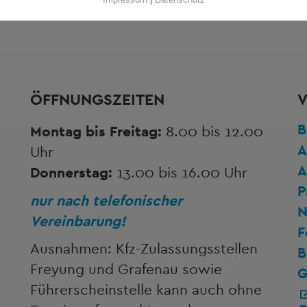
ÖFFNUNGSZEITEN
V
B
Montag bis Freitag:
8.00 bis 12.00
A
Uhr
A
Donnerstag:
13.00 bis 16.00 Uhr
P
nur nach telefonischer
N
Vereinbarung!
F
Ausnahmen: Kfz-Zulassungsstellen
B
Freyung und Grafenau sowie
G
Führerscheinstelle kann auch ohne