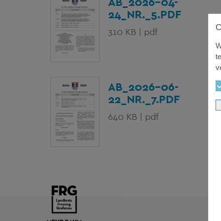
AB_2026-04-
24_NR._5.PDF
310 KB | pdf
W
t
v
AB_2026-06-
22_NR._7.PDF
640 KB | pdf