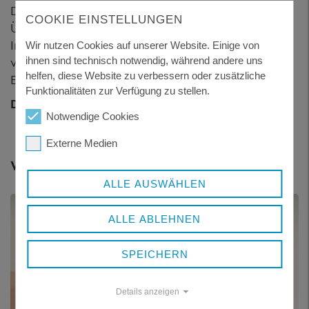
Der Flyer "Informierte Eltern" bietet eine gute
COOKIE EINSTELLUNGEN
Übersicht an Kursen, Gruppen und
Informationsveranstaltungen für eine
Wir nutzen Cookies auf unserer Website. Einige von
verantwortungsbewusste und glückliche
ihnen sind technisch notwendig, während andere uns
helfen, diese Website zu verbessern oder zusätzliche
Elternschaft.
Funktionalitäten zur Verfügung zu stellen.
Download (KEB Freyung)
Notwendige Cookies
Externe Medien
Weitere Themen
ALLE AUSWÄHLEN
ALLE ABLEHNEN
SPEICHERN
Details anzeigen