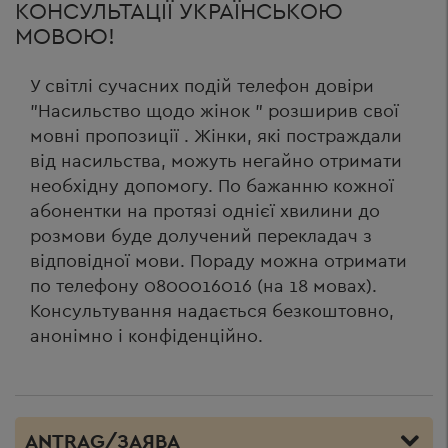
КОНСУЛЬТАЦІЇ УКРАЇНСЬКОЮ
МОВОЮ!
У світлі сучасних подій телефон довіри
"Насильство щодо жінок " розширив свої
мовні пропозиції . Жінки, які постраждали
від насильства, можуть негайно отримати
необхідну допомогу. По бажанню кожної
абонентки на протязі однієї хвилини до
розмови буде долучений перекладач з
відповідної мови. Пораду можна отримати
по телефону 0800016016 (на 18 мовах).
Консультування надається безкоштовно,
анонімно і конфіденційно.
ANTRAG/ЗАЯВА