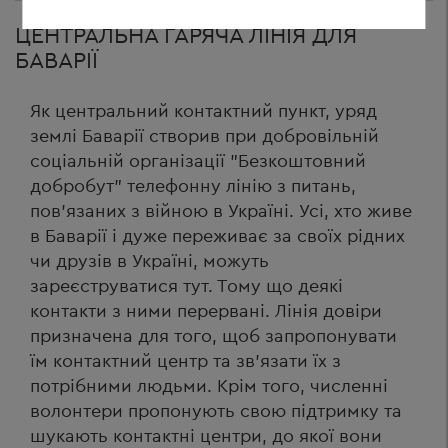
ЦЕНТРАЛЬНА ГАРЯЧА ЛІНІЯ ДЛЯ
БАВАРІЇ
Як центральний контактний пункт, уряд
землі Баварії створив при добровільній
соціальній організації ”Безкоштовний
добробут” телефонну лінію з питань,
пов’язаних з війною в Україні. Усі, хто живе
в Баварії і дуже переживає за своїх рідних
чи друзів в Україні, можуть
зареєструватися тут. Тому що деякі
контакти з ними перервані. Лінія довіри
призначена для того, щоб запропонувати
їм контактний центр та зв’язати їх з
потрібними людьми. Крім того, численні
волонтери пропонують свою підтримку та
шукають контактні центри, до якої вони