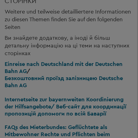
СТОРІНКИ
Weitere und teilweise detailliertere Informationen
zu diesen Themen finden Sie auf den folgenden
Seiten
Ви знайдете додаткову, а іноді й більш
детальну інформацію на ці теми на наступних
сторінках
Einreise nach Deutschland mit der Deutschen
Bahn AG
/
Безкоштовний проїзд залізницею Deutsche
Bahn AG
Internetseite zur bayernweiten Koordinierung
der Hilfsangebote/ Веб-сайт для координації
пропозицій допомоги по всій Баварії
FAQs des Mieterbundes: Geflüchtete als
Mitbewohner Rechte und Pflichten beim