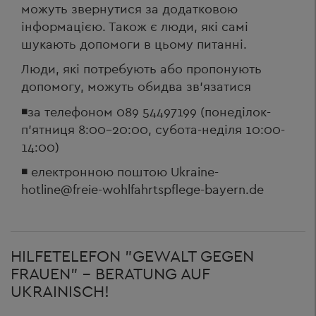
можуть звернутися за додатковою
інформацією. Також є люди, які самі
шукають допомоги в цьому питанні.
Люди, які потребують або пропонують
допомогу, можуть обидва зв’язатися
◾за телефоном 089 54497199 (понеділок-
п'ятниця 8:00-20:00, субота-неділя 10:00-
14:00)
◾ електронною поштою Ukraine-
hotline@freie-wohlfahrtspflege-bayern.de
HILFETELEFON "GEWALT GEGEN
FRAUEN" - BERATUNG AUF
UKRAINISCH!