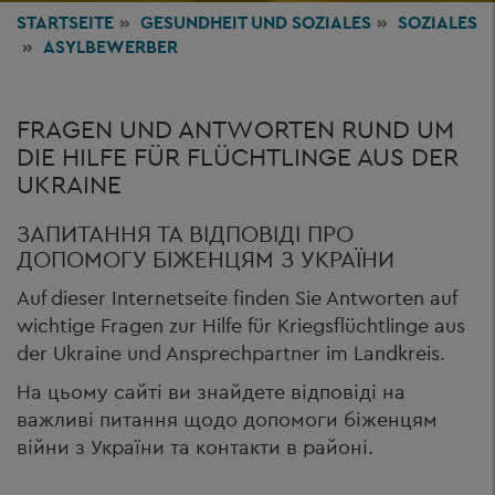
STARTSEITE
GESUNDHEIT
UND SOZIALES
SOZIALES
ASYLBEWERBER
FRAGEN UND ANTWORTEN RUND UM
DIE HILFE FÜR FLÜCHTLINGE AUS DER
UKRAINE
ЗАПИТАННЯ ТА ВІДПОВІДІ ПРО
ДОПОМОГУ БІЖЕНЦЯМ З УКРАЇНИ
Auf dieser Internetseite finden Sie Antworten auf
wichtige Fragen zur Hilfe für Kriegsflüchtlinge aus
der Ukraine und Ansprechpartner im Landkreis.
На цьому сайті ви знайдете відповіді на
важливі питання щодо допомоги біженцям
війни з України та контакти в районі.