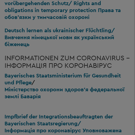
vorübergehenden Schutz/ Rights and
obligations in temporary protection Права та
обов'язки у тимчасовій охороні
Deutsch lernen als ukrainischer Flüchtling/
Вивчення німецької мови як український
біженець
INFORMATIONEN ZUM CORONAVIRUS -
ІНФОРМАЦІЯ ПРО КОРОНАВІРУС
Bayerisches Staatsministerium für Gesundheit
und Pflege
/
Міністерство охорони здоров‘я федеральної
землі Баварія
Impfbrief der Integrationsbeauftragten der
Bayerischen Staatsregierung/
Інформація про коронавірус Уповноважена