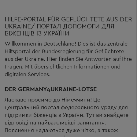
HILFE-PORTAL FÜR GEFLÜCHTETE AUS DER
UKRAINE/ ПОРТАЛ ДОПОМОГИ ДЛЯ
БІЖЕНЦІВ ІЗ УКРАЇНИ
Willkommen in Deutschland! Dies ist das zentrale
Hilfsportal der Bundesregierung für Geflüchtete
aus der Ukraine. Hier finden Sie Antworten auf Ihre
Fragen. Mit übersichtlichen Informationen und
digitalen Services.
DER GERMANY4UKRAINE-LOTSE
Ласкаво просимо до Німеччини! Це
центральний портал федерального уряду для
підтримки біженців з України. Тут ви знайдете
відповіді на найважливіші запитання.
Пояснення надаються дуже чітко, а також