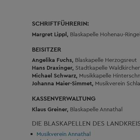
SCHRIFTFÜHRERIN:
Margret Lippl,
Blaskapelle Hohenau-Ringel
BEISITZER
Angelika Fuchs,
Blaskapelle Herzo
Hans Draxinger,
Stadtkapelle Waldki
Michael Schwarz,
Musikkapelle Hintersch
Johanna Maier-Simmet,
Musikverein Schl
KASSENVERWALTUNG
Klaus Greiner,
Blaskapelle Annathal
DIE BLASKAPELLEN DES LANDKREISE
Musikverein Annathal