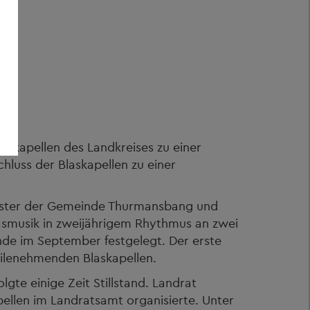
askapellen des Landkreises zu einer
luss der Blaskapellen zu einer
eister der Gemeinde Thurmansbang und
lasmusik in zweijährigem Rhythmus an zwei
nde im September festgelegt. Der erste
eilenehmenden Blaskapellen.
gte einige Zeit Stillstand. Landrat
ellen im Landratsamt organisierte. Unter