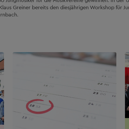
60 Jungmusiker für die Musikvereine gewinnen. In der 
laus Greiner bereits den diesjährigen Workshop für J
hrnbach.