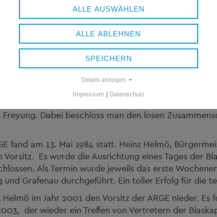
ALLE AUSWÄHLEN
ALLE ABLEHNEN
SPEICHERN
Details anzeigen
Impressum
|
Datenschutz
rrn Franz Schumertl, kamen Vertreter der damals 25 Bl
 Freyung. Dabei beschloss man den losen Zusammensch
GE fand am 13. Mai 1984 statt. Heinz Helmö, Bürgerm
n Vorsitz. Es wurde die Ausrichtung eines Tages der B
hlossen. Als Termin wurde jeweils das erste Wochene
nd Grafenau durchgeführt. Ein toller Erfolg für die t
Helmö im Jahr 2001 den Vorsitz der ARGE nieder. Es fol
3, der wieder ein Treffen von Vertretern der Blaskap