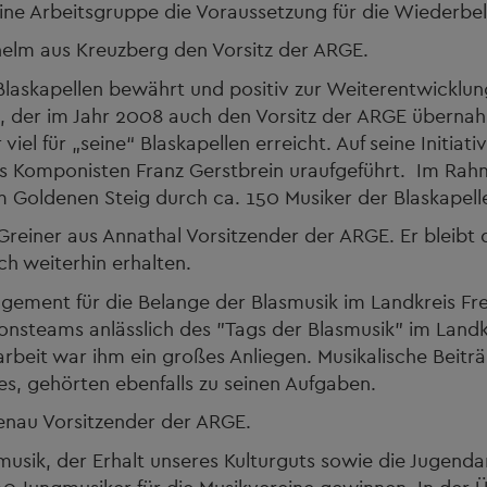
eine Arbeitsgruppe die Voraussetzung für die Wiederb
elm aus Kreuzberg den Vorsitz der ARGE.
Blaskapellen bewährt und positiv zur Weiterentwicklu
n, der im Jahr 2008 auch den Vorsitz der ARGE übernah
iel für „seine“ Blaskapellen erreicht. Auf seine Initia
s Komponisten Franz Gerstbrein uraufgeführt. Im Ra
 Goldenen Steig durch ca. 150 Musiker der Blaskapelle
Greiner aus Annathal Vorsitzender der ARGE. Er bleib
ch weiterhin erhalten.
gement für die Belange der Blasmusik im Landkreis Fre
onsteams anlässlich des "Tags der Blasmusik" im Landkr
beit war ihm ein großes Anliegen. Musikalische Beitr
es, gehörten ebenfalls zu seinen Aufgaben.
henau Vorsitzender der ARGE.
usik, der Erhalt unseres Kulturguts sowie die Jugenda