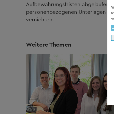
Aufbewahrungsfristen abgelaufen s
W
personenbezogenen Unterlagen der
t
vernichten.
v
Weitere Themen