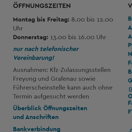
ÖFFNUNGSZEITEN
V
B
Montag bis Freitag:
8.00 bis 12.00
A
Uhr
A
Donnerstag:
13.00 bis 16.00 Uhr
P
nur nach telefonischer
N
Vereinbarung!
F
Ausnahmen: Kfz-Zulassungsstellen
B
Freyung und Grafenau sowie
G
Führerscheinstelle kann auch ohne
O
Termin aufgesucht werden
F
Überblick Öffnungszeiten
F
und Anschriften
Bankverbindung