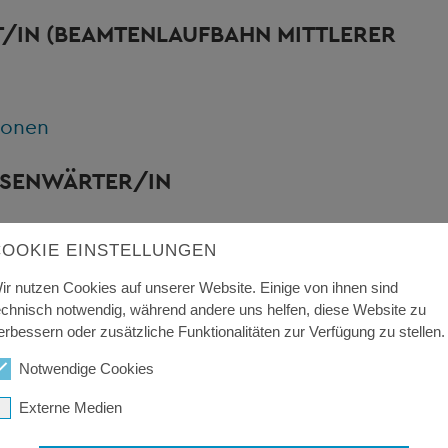
T/IN
(BEAMTENLAUFBAHN MITTLERER
ionen
SENWÄRTER/IN
COOKIE EINSTELLUNGEN
NFORMATIKER/IN FÜR
ir nutzen Cookies auf unserer Website. Einige von ihnen sind
echnisch notwendig, während andere uns helfen, diese Website zu
erbessern oder zusätzliche Funktionalitäten zur Verfügung zu stellen.
ionen
Notwendige Cookies
Externe Medien
NTEGRIERTEN AUSBILDUNGSFORM