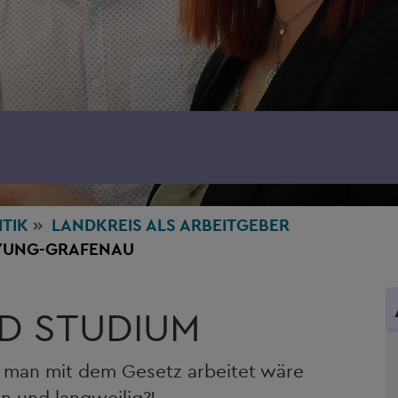
ITIK
LANDKREIS ALS ARBEITGEBER
EYUNG-GRAFENAU
D STUDIUM
m man mit dem Gesetz arbeitet wäre
n und langweilig?!