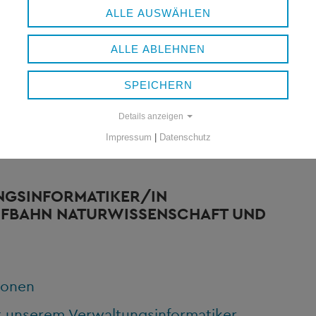
ÄNGE:
ALLE AUSWÄHLEN
IPLOM
ALLE ABLEHNEN
MTENLAUFBAHN IM GEHOBENEN
SPEICHERN
Details anzeigen
ionen
Impressum
|
Datenschutz
NGSINFORMATIKER/IN
UFBAHN NATURWISSENSCHAFT UND
ionen
it unserem Verwaltungsinformatiker